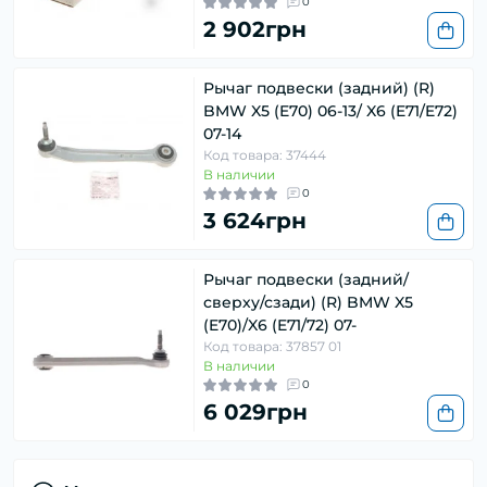
0
2 902грн
Рычаг подвески (задний) (R)
BMW X5 (E70) 06-13/ X6 (E71/E72)
07-14
Код товара: 37444
В наличии
0
3 624грн
Рычаг подвески (задний/
сверху/сзади) (R) BMW X5
(E70)/X6 (E71/72) 07-
Код товара: 37857 01
В наличии
0
6 029грн