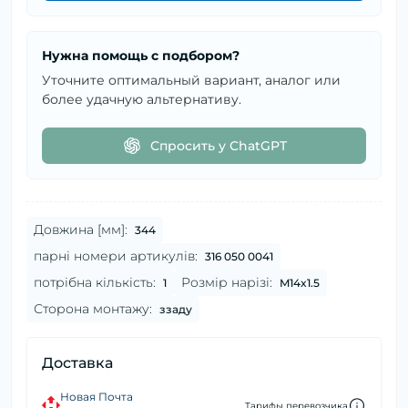
Нужна помощь с подбором?
Уточните оптимальный вариант, аналог или
более удачную альтернативу.
Спросить у ChatGPT
Довжина [мм]:
344
парні номери артикулів:
316 050 0041
потрібна кількість:
Розмір нарізі:
1
M14x1.5
Сторона монтажу:
ззаду
Доставка
Новая Почта
Тарифы перевозчика