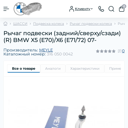
0
Клиенту
ШАССИ
Подвеска колеса
Рычаг подвески колеса
Рычаг
Рычаг подвески (задний/сверху/сзади)
(R) BMW X5 (E70)/X6 (E71/72) 07-
Производитель:
MEYLE
0
Каталожный номер:
316 050 0042
Все о товаре
Аналоги
Характеристики
Применим