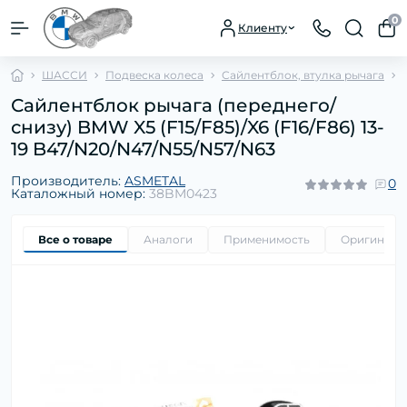
0
Клиенту
ШАССИ
Подвеска колеса
Сайлентблок, втулка рычага
Сайлентблок рычага (переднего/
снизу) BMW X5 (F15/F85)/X6 (F16/F86) 13-
19 B47/N20/N47/N55/N57/N63
Производитель:
ASMETAL
0
Каталожный номер:
38BM0423
Все о товаре
Аналоги
Применимость
Оригиналь