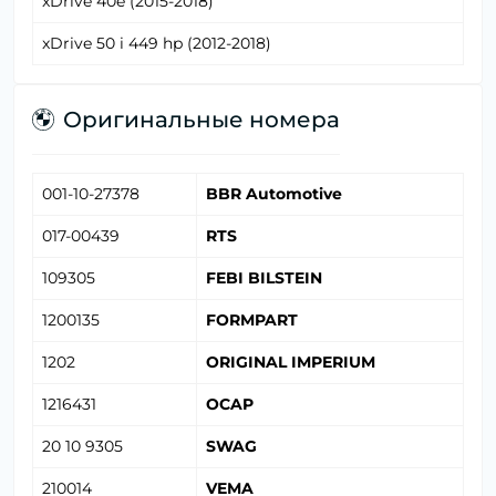
xDrive 40e (2015-2018)
xDrive 50 i 449 hp (2012-2018)
Оригинальные номера
001-10-27378
BBR Automotive
017-00439
RTS
109305
FEBI BILSTEIN
1200135
FORMPART
1202
ORIGINAL IMPERIUM
1216431
OCAP
20 10 9305
SWAG
210014
VEMA