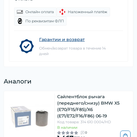
Онлайн оплата
Наложенный платёж
По реквизитам ФЛП
Гарантии и возврат
Обмен/возврат товара в течение 14
дней
Аналоги
Сайлентблок рычага
(переднего/снизу) BMW X5
(E70/F15/F85)/X6
(E71/E72/F16/F86) 06-19
Код товара: 314 610 0004/HD
В наличии
0