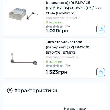
(переднего) (R) BMW X5
(E70/F15/F85) 06-18/X6 (E71/E72)
08-14 (L=247mm)
Код товара: 97-99521-1
В наличии
0
1 020грн
Тяга стабилизатора
(переднего) (R) BMW X5
(E70)/X6 (E71/E72)
Код товара: 35440 02
В наличии
0
1 323грн
Характеристики
Не содержит