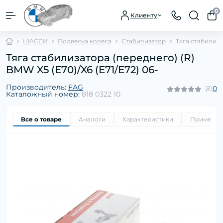
0
Клиенту
ШАССИ
Подвеска колеса
Стабилизатор
Тяга стабилиза
Тяга стабилизатора (переднего) (R)
BMW X5 (E70)/X6 (E71/E72) 06-
Производитель:
FAG
0
Каталожный номер:
818 0322 10
Все о товаре
Аналоги
Характеристики
Применим