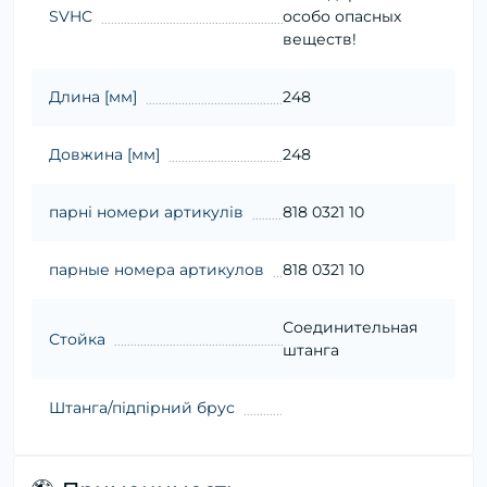
SVHC
особо опасных
веществ!
Длина [мм]
248
Довжина [мм]
248
парні номери артикулів
818 0321 10
парные номера артикулов
818 0321 10
Соединительная
Стойка
штанга
Штанга/підпірний брус