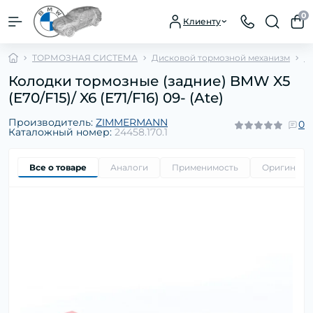
0
Клиенту
ТОРМОЗНАЯ СИСТЕМА
Дисковой тормозной механизм
К
Колодки тормозные (задние) BMW X5
(E70/F15)/ X6 (E71/F16) 09- (Ate)
Производитель:
ZIMMERMANN
0
Каталожный номер:
24458.170.1
Все о товаре
Аналоги
Применимость
Оригиналь