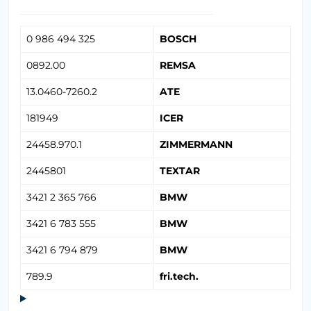
0 986 494 325
BOSCH
0892.00
REMSA
13.0460-7260.2
ATE
181949
ICER
24458.970.1
ZIMMERMANN
2445801
TEXTAR
3421 2 365 766
BMW
3421 6 783 555
BMW
3421 6 794 879
BMW
789.9
fri.tech.