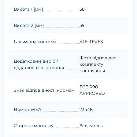
Висота 1 [мм]
58
Висота 2 [мм]
59
Гальмівна система
ATE-TEVES
Фото відповідає
Додатковий виріб /
комплекту
додаткова інформація
постачання
ECE R90
Знак відповідності нормам
APPROVED
Номер WVA
23448
Сторона монтажу
Задня вісь