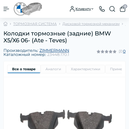
0
Клиенту
ТОРМОЗНАЯ СИСТЕМА
Дисковой тормозной механизм
К
Колодки тормозные (задние) BMW
X5/X6 06- (Ate - Teves)
Производитель:
ZIMMERMANN
0
Каталожный номер:
23448.170.1
Все о товаре
Аналоги
Характеристики
Применим