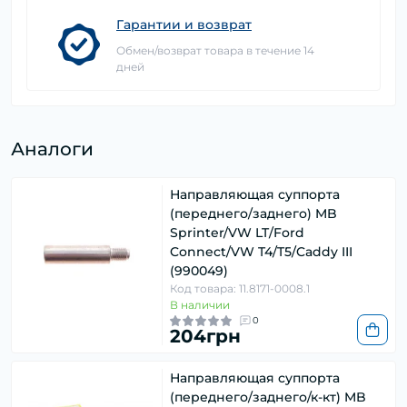
Гарантии и возврат
Обмен/возврат товара в течение 14
дней
Аналоги
Направляющая суппорта
(переднего/заднего) MB
Sprinter/VW LT/Ford
Connect/VW T4/T5/Caddy III
(990049)
Код товара: 11.8171-0008.1
В наличии
0
204грн
Направляющая суппорта
(переднего/заднего/к-кт) MB