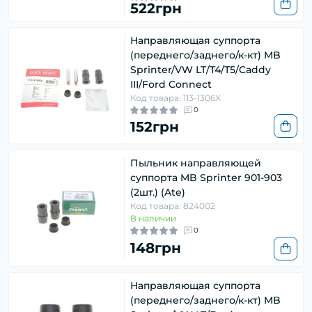
522грн
Направляющая суппорта
(переднего/заднего/к-кт) MB
Sprinter/VW LT/Т4/Т5/Caddy
ІІІ/Ford Connect
Код товара: 113-1306X
0
152грн
Пыльник направляющей
суппорта MB Sprinter 901-903
(2шт.) (Ate)
Код товара: 824002
В наличии
0
148грн
Направляющая суппорта
(переднего/заднего/к-кт) MB