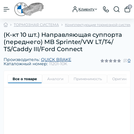
0
Клиенту
ТОРМОЗНАЯ СИСТЕМА
Комплектующие тормозной систем
(К-кт 10 шт.) Направляющая суппорта
(переднего) MB Sprinter/VW LT/Т4/
Т5/Caddy ІІІ/Ford Connect
Производитель:
QUICK BRAKE
0
Каталожный номер:
11201-10K
Все о товаре
Аналоги
Применимость
Оригиналь