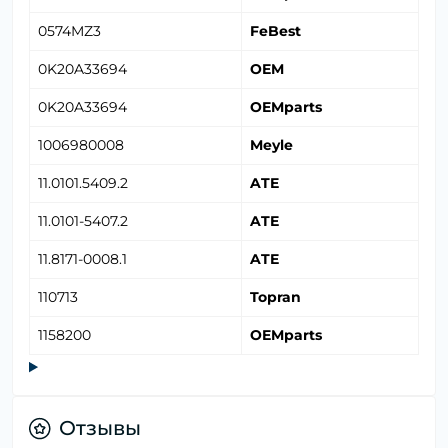
0574MZ3
FeBest
0K20A33694
OEM
0K20A33694
OEMparts
1006980008
Meyle
11.0101.5409.2
ATE
11.0101-5407.2
ATE
11.8171-0008.1
ATE
110713
Topran
1158200
OEMparts
Отзывы