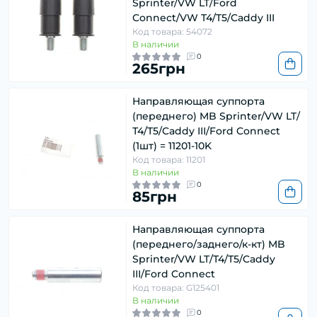
Sprinter/VW LT/Ford
Connect/VW T4/T5/Caddy III
Код товара: 54072
В наличии
0
265грн
Направляющая суппорта
(переднего) MB Sprinter/VW LT/
Т4/Т5/Caddy ІІІ/Ford Connect
(1шт) = 11201-10K
Код товара: 11201
В наличии
0
85грн
Направляющая суппорта
(переднего/заднего/к-кт) MB
Sprinter/VW LT/Т4/Т5/Caddy
ІІІ/Ford Connect
Код товара: G125401
В наличии
0