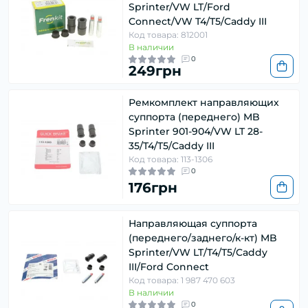
Sprinter/VW LT/Ford
Connect/VW T4/T5/Caddy III
Код товара: 812001
В наличии
0
249грн
Ремкомплект направляющих
суппорта (переднего) MB
Sprinter 901-904/VW LT 28-
35/T4/T5/Caddy III
Код товара: 113-1306
0
176грн
Направляющая суппорта
(переднего/заднего/к-кт) MB
Sprinter/VW LT/Т4/Т5/Caddy
ІІІ/Ford Connect
Код товара: 1 987 470 603
В наличии
0