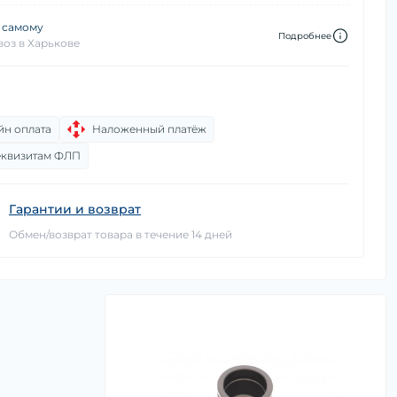
 самому
Подробнее
оз в Харькове
йн оплата
Наложенный платёж
еквизитам ФЛП
Гарантии и возврат
Обмен/возврат товара в течение 14 дней