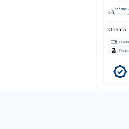
Забрать
Самовыв
Оплата
Онла
По р