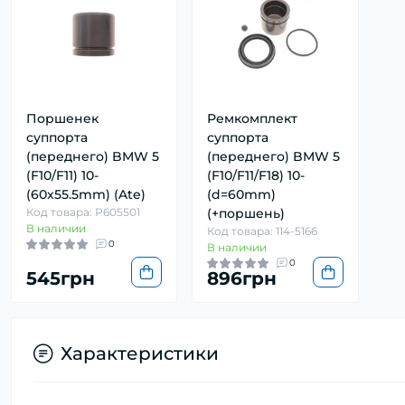
Поршенек
Ремкомплект
суппорта
суппорта
(переднего) BMW 5
(переднего) BMW 5
(F10/F11) 10-
(F10/F11/F18) 10-
(60x55.5mm) (Ate)
(d=60mm)
Код товара: P605501
(+поршень)
В наличии
Код товара: 114-5166
0
В наличии
0
545грн
896грн
Характеристики