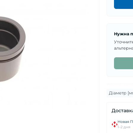
Нужна п
Уточнит
альтерна
Діаметр [м
Доставк
Новая П
1–2 дня