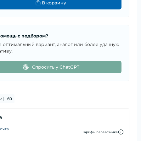
В корзину
омощь с подбором?
е оптимальный вариант, аналог или более удачную
тиву.
Спросить у ChatGPT
м]:
60
а
очта
Тарифы перевозчика