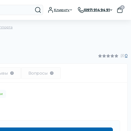
0
Клиенту
(097) 914 94 91
ппорта
0
ывы
Вопросы
0
0
ии