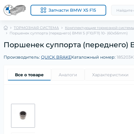
Запчасти BMW X5 F15
ТОРМОЗНАЯ СИСТЕМА
Комплектующие тормозной систем
Поршенек суппорта (переднего) BMW 5 (F10/F11) 10- (60x56mm)
Поршенек суппорта (переднего) BM
Производитель:
QUICK BRAKE
Каталожный номер:
185203K
Все о товаре
Аналоги
Характеристики