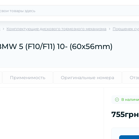
ы
Комплектующие дискового тормозного механизма
Поршенек су
W 5 (F10/F11) 10- (60x56mm)
Применимость
Оригинальные номера
Отз
В налич
755грн