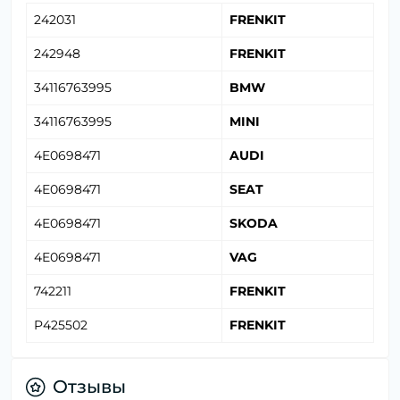
242031
FRENKIT
242948
FRENKIT
34116763995
BMW
34116763995
MINI
4E0698471
AUDI
4E0698471
SEAT
4E0698471
SKODA
4E0698471
VAG
742211
FRENKIT
P425502
FRENKIT
Отзывы