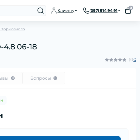
0
Клиенту
(097) 914 94 91
а тормозного
-4.8 06-18
0
ывы
Вопросы
0
0
ии
н