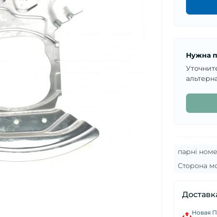
Нужна п
Уточнит
альтерна
парні номе
Сторона м
Доставк
Новая П