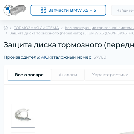
Запчасти BMW X5 F15
ТОРМОЗНАЯ СИСТЕМА
Комплектующие тормозной систем
Защита диска тормозного (переднего) (L) BMW X5 (E70/F15)/X6 (F16)
Защита диска тормозного (переднего
Производитель:
AIC
Каталожный номер:
57760
Все о товаре
Аналоги
Характеристики