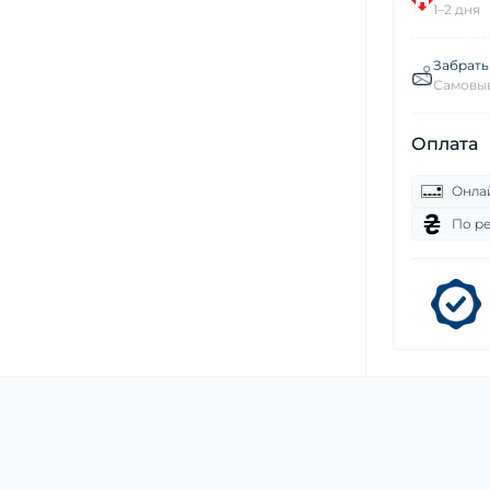
1–2 дня
Забрать
Самовыв
Оплата
Онла
По р