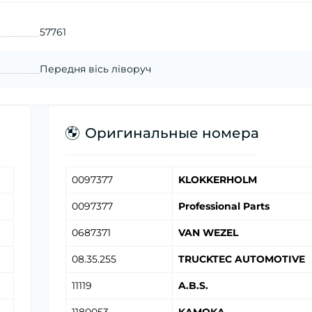
57761
Передня вісь ліворуч
Оригинальные номера
0097377
KLOKKERHOLM
0097377
Professional Parts
0687371
VAN WEZEL
08.35.255
TRUCKTEC AUTOMOTIVE
11119
A.B.S.