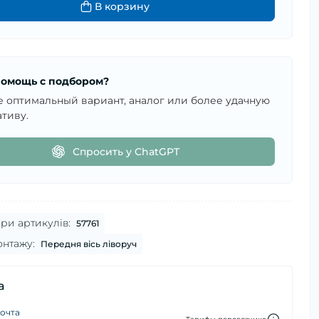
В корзину
омощь с подбором?
е оптимальный вариант, аналог или более удачную
тиву.
Спросить у ChatGPT
ри артикулів:
57761
онтажу:
Передня вісь ліворуч
а
очта