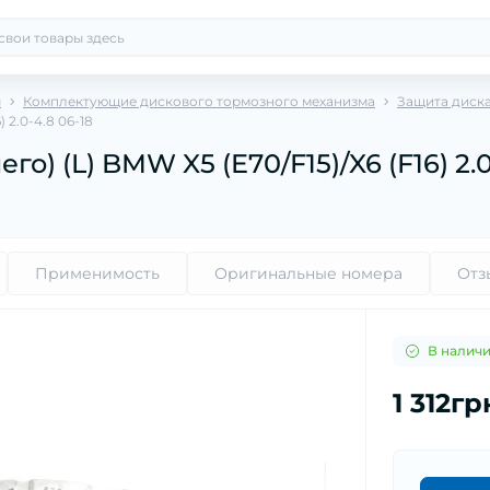
ы
Комплектующие дискового тормозного механизма
Защита диск
 2.0-4.8 06-18
) (L) BMW X5 (E70/F15)/X6 (F16) 2.0
Применимость
Оригинальные номера
Отз
В налич
1 312гр