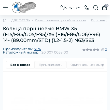
0
Клиенту
ДВИГАТЕЛЬ
Кривошипношатунный механизм
Поршень, с
Кольца поршневые BMW X5
(F15/F85/G05/F95)/X6 (F16/F86/G06/F96)
14- (89.00mm/STD) (1.2-1.5-2) N63/S63
Производитель:
NPR
0
Каталожный номер:
120 007 0058 00
Все о товаре
Применимость
Оригинальные номера