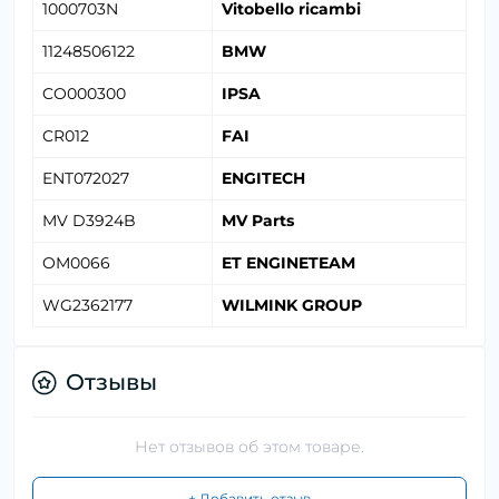
1000703N
Vitobello ricambi
11248506122
BMW
CO000300
IPSA
CR012
FAI
ENT072027
ENGITECH
MV D3924B
MV Parts
OM0066
ET ENGINETEAM
WG2362177
WILMINK GROUP
Отзывы
Нет отзывов об этом товаре.
+ Добавить отзыв