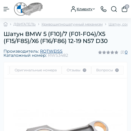
0
Клиенту
ДВИГАТЕЛЬ
Кривошипношатунный механизм
Шатун, сос
Шатун BMW 5 (F10)/7 (F01-F04)/X5
(F15/F85)/X6 (F16/F86) 12-19 N57 D30
Производитель:
ROTWEISS
0
Каталожный номер:
RWS3482
сть
Оригинальные номера
Отзывы
Вопросы
0
0