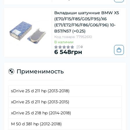
Вкладыши шатунные BMW X5
(E70/F15/F85/G05/F95)/X6
(E71/E72/F16/F86/G06/F96) 10-
B57/N57 (+0.25)
Код товара: 77952610
В наличии
0
6 548грн
Применимость
sDrive 25 d 211 hp (2013-2018)
xDrive 25 d 211 hp (2013-2015)
xDrive 25 d 218 hp (2014-2018)
M 50 d 381 hp (2012-2018)