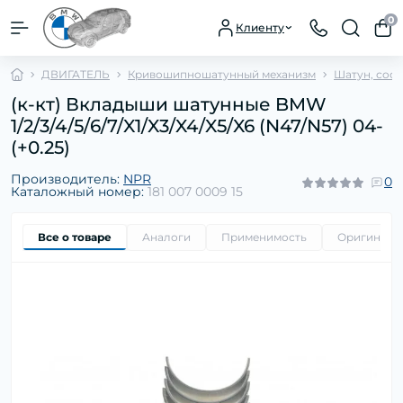
0
Клиенту
ДВИГАТЕЛЬ
Кривошипношатунный механизм
Шатун, сос
(к-кт) Вкладыши шатунные BMW
1/2/3/4/5/6/7/X1/X3/X4/X5/X6 (N47/N57) 04-
(+0.25)
Производитель:
NPR
0
Каталожный номер:
181 007 0009 15
Все о товаре
Аналоги
Применимость
Оригиналь