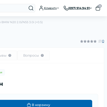
0
Клиенту
(097) 914 94 91
MW N20 2.0i/N55 3.0i (+0.5)
0
ывы
Вопросы
0
0
ии
рн
В корзину