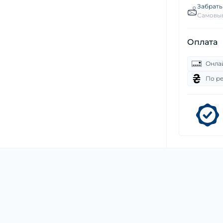
Забрать
Самовыв
Оплата
Онла
По р