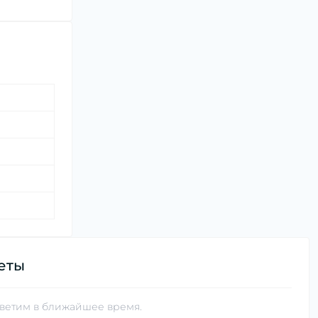
еты
тветим в ближайшее время.