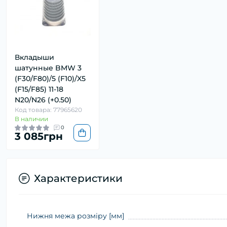
Вкладыши
шатунные BMW 3
(F30/F80)/5 (F10)/X5
(F15/F85) 11-18
N20/N26 (+0.50)
Код товара: 77965620
В наличии
0
3 085грн
Характеристики
Нижня межа розміру [мм]