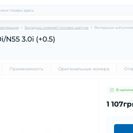
тавляющие
Вкладыш нижней головки шатуна
Вкладыши шатунные B
55 3.0i (+0.5)
Применимость
Оригинальные номера
Отз
В налич
1 107г