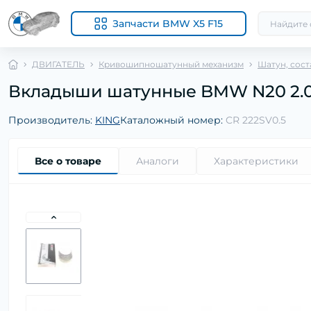
Запчасти BMW X5 F15
ДВИГАТЕЛЬ
Кривошипношатунный механизм
Шатун, сос
Вкладыши шатунные BMW N20 2.0i/N
Производитель:
KING
Каталожный номер:
CR 222SV0.5
Все о товаре
Аналоги
Характеристики