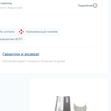
 самому
Подробнее
оз в Харькове
йн оплата
Наложенный платёж
еквизитам ФЛП
Гарантии и возврат
Обмен/возврат товара в течение 14 дней