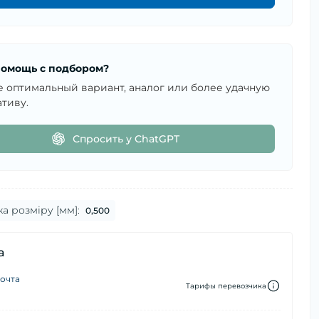
омощь с подбором?
е оптимальный вариант, аналог или более удачную
тиву.
Спросить у ChatGPT
 розміру [мм]:
0,500
а
очта
Тарифы перевозчика