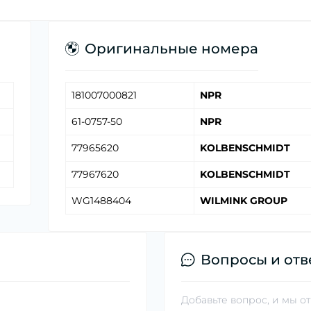
Оригинальные номера
181007000821
NPR
61-0757-50
NPR
77965620
KOLBENSCHMIDT
77967620
KOLBENSCHMIDT
WG1488404
WILMINK GROUP
Вопросы и отв
Добавьте вопрос, и мы о