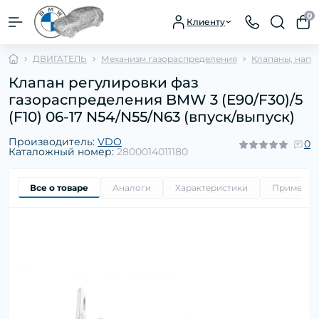
0
Клиенту
ДВИГАТЕЛЬ
Механизм газораспределения
Клапаны, напр
Клапан регулировки фаз
газораспределения BMW 3 (E90/F30)/5
(F10) 06-17 N54/N55/N63 (впуск/выпуск)
Производитель:
VDO
0
Каталожный номер:
2800014011180
Все о товаре
Аналоги
Характеристики
Применим