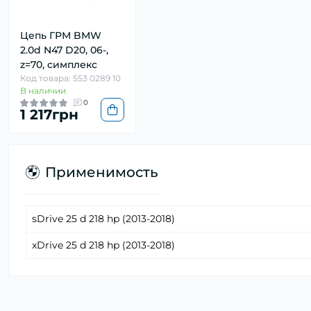
Цепь ГРМ BMW
2.0d N47 D20, 06-,
z=70, симплекс
Код товара: 553 0289 10
В наличии
0
1 217грн
Применимость
sDrive 25 d 218 hp (2013-2018)
xDrive 25 d 218 hp (2013-2018)