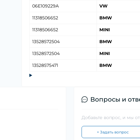
06E109229A
VW
11318506652
BMW
11318506652
MINI
13528572504
BMW
13528572504
MINI
13528575471
BMW
Вопросы и отв
Добавьте вопрос, и мы о
+ Задать вопрос