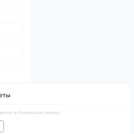
еты
тветим в ближайшее время.