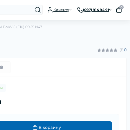
0
Клиенту
(097) 914 94 91
 BMW 5 (F10) 09-15 N47
0
0
ии
н
В корзину