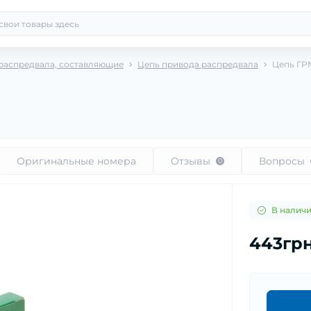
распредвала, составляющие
Цепь привода распредвала
Цепь ГРМ
Оригинальные номера
Отзывы
Вопросы
0
В налич
443гр