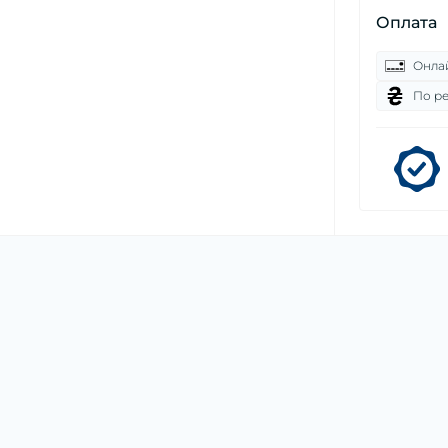
Оплата
Онла
По р