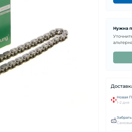
Нужна п
Уточнит
альтерна
Доставк
Новая П
1–2 дня
Забрать
Самовыв