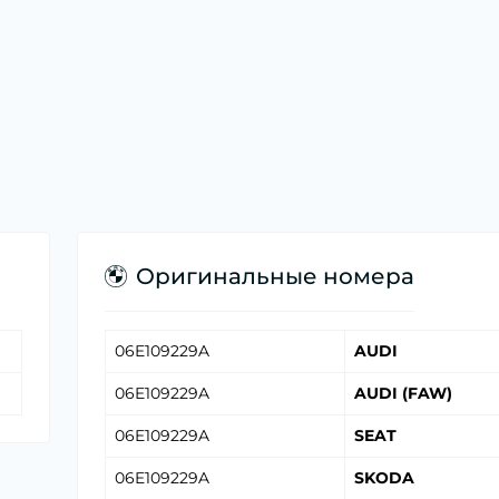
Оригинальные номера
06E109229A
AUDI
06E109229A
AUDI (FAW)
06E109229A
SEAT
06E109229A
SKODA