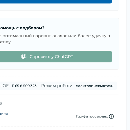
омощь с подбором?
е оптимальный вариант, аналог или более удачную
тиву.
Спросить у ChatGPT
а OE:
Режим роботи:
11 65 8 509 323
електропневматичн.
а
очта
Тарифы перевозчика