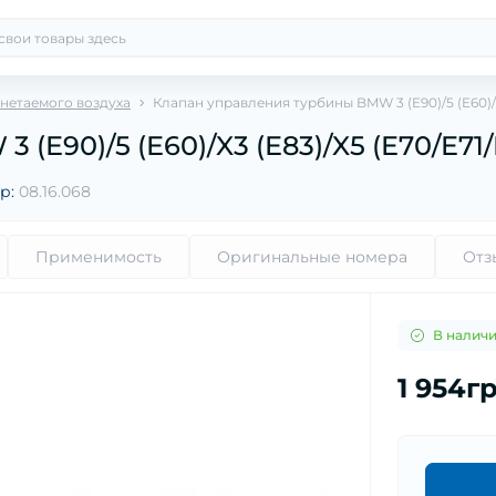
нетаемого воздуха
Клапан управления турбины BMW 3 (E90)/5 (E60)/X
E90)/5 (E60)/X3 (E83)/X5 (E70/E71/
р:
08.16.068
Применимость
Оригинальные номера
Отз
В налич
1 954г