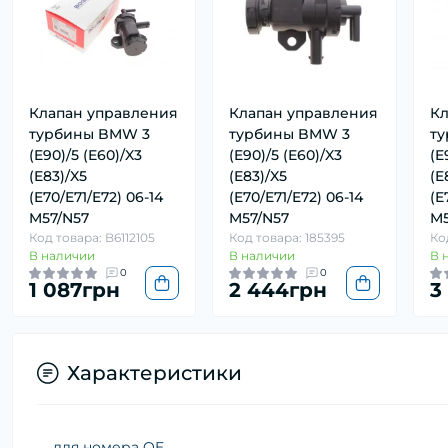
Клапан управления
Клапан управления
Кл
турбины BMW 3
турбины BMW 3
т
(E90)/5 (E60)/X3
(E90)/5 (E60)/X3
(E
(E83)/X5
(E83)/X5
(E
(E70/E71/E72) 06-14
(E70/E71/E72) 06-14
(E
M57/N57
M57/N57
M5
Код товара: B6112105
Код товара: 185395
Ко
В наличии
В наличии
В 
0
0
1 087грн
2 444грн
3
Характеристики
для номера OE