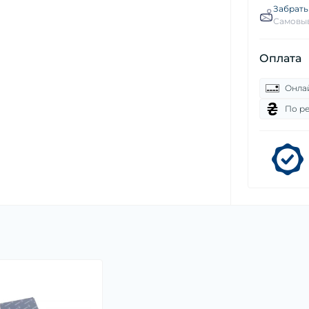
Забрать
Самовыв
Оплата
Онла
По р