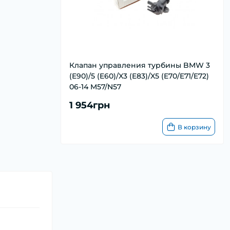
Клапан управления турбины BMW 3
(E90)/5 (E60)/X3 (E83)/X5 (E70/E71/E72)
06-14 M57/N57
1 954грн
В корзину