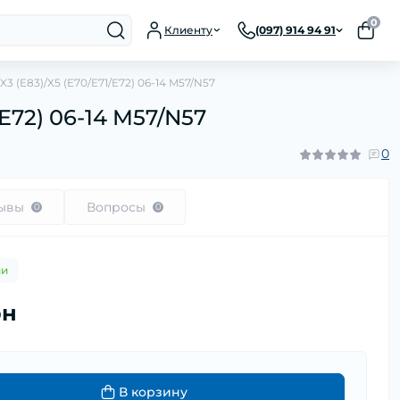
0
Клиенту
(097) 914 94 91
3 (E83)/X5 (E70/E71/E72) 06-14 M57/N57
E72) 06-14 M57/N57
0
ывы
Вопросы
0
0
ии
рн
В корзину