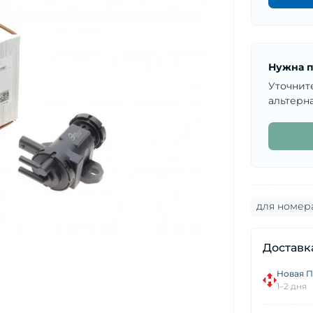
Нужна п
Уточнит
альтерна
для номер
Доставк
Новая П
1–2 дня