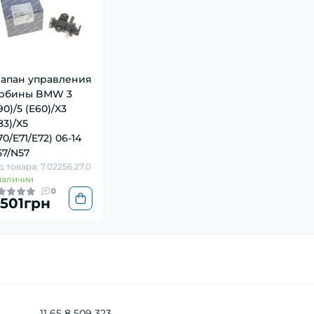
апан управления
урбины BMW 3
90)/5 (E60)/X3
83)/X5
70/E71/E72) 06-14
7/N57
д товара: 7.02256.27.0
наличии
0
 501грн
11 65 8 509 323