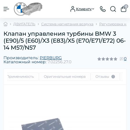
0
Клиенту
ДВИГАТЕЛЬ
Система нагнетания воздуха
Регулировка наг
Клапан управления турбины BMW 3
(E90)/5 (E60)/X3 (E83)/X5 (E70/E71/E72) 06-
14 M57/N57
Производитель:
PIERBURG
0
Каталожный номер:
7.02256.27.0
Применимость
Оригинальные номера
Отзывы
Во
0