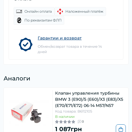
Онлайн оплата
Наложенный платёж
По реквизитам ФЛП
Гарантии и возврат
Обмен/возврат товара в течение 14
дней
Аналоги
Клапан управления турбины
BMW 3 (E90)/5 (E60)/X3 (E83)/X5
(E70/E71/E72) 06-14 M57/N57
Код товара: B6112105
В наличии
0
1 087грн