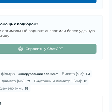
омощь с подбором?
е оптимальный вариант, аналог или более удачную
тиву.
Спросить у ChatGPT
фільтра:
Висота [мм]:
Фільтрувальний елемент
131
 діаметр [мм]:
Внутрішній діаметр 1 [мм]:
19
17
діаметр [мм]:
55
а