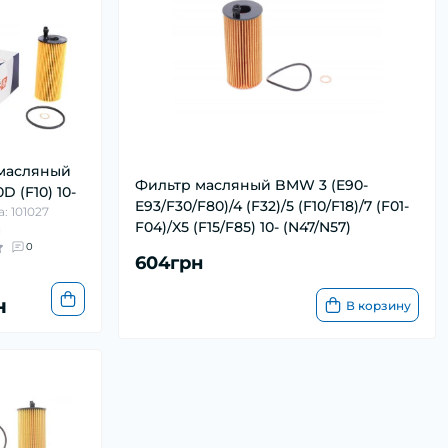
масляный
Фильтр масляный BMW 3 (E90-
 (F10) 10-
E93/F30/F80)/4 (F32)/5 (F10/F18)/7 (F01-
: 101027
F04)/X5 (F15/F85) 10- (N47/N57)
и
0
604грн
н
В корзину