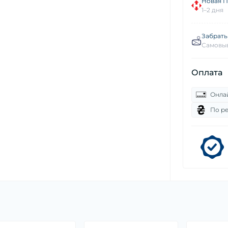
Новая П
1–2 дня
Забрать
Самовыв
Оплата
Онла
По р