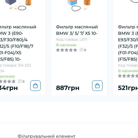
льтр масляный
Фильтр масляный
Фильтр 
W 3 (E90-
BMW 3/ 5/ 7/ X5 10-
BMW 3 (
3/F30/F80)/4
Код товара: L471
E93/F30/
В наличии
32)/5 (F10/F18)/7
(F32)/5 (
0
01-F04)/X5
(F01-F04)
15/F85) 10-
(F15/F85)
д товара: 314 322
Код товар
04
В наличи
наличии
0
34грн
887грн
521гр
Фільтрувальний елемент