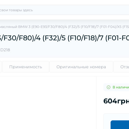
асляный BMW 3 (E90-E93/F30/F80)/4 (F32)/5 (F10/F18)/7 (F01-F04)/X5 (F15
/F80)/4 (F32)/5 (F10/F18)/7 (F01-F04
 D218
Применимость
Оригинальные номера
Отз
В налич
604гр