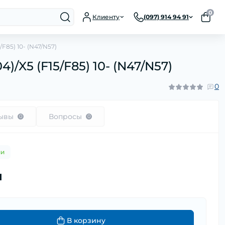
0
Клиенту
(097) 914 94 91
/F85) 10- (N47/N57)
)/X5 (F15/F85) 10- (N47/N57)
0
ывы
Вопросы
0
0
ии
н
В корзину