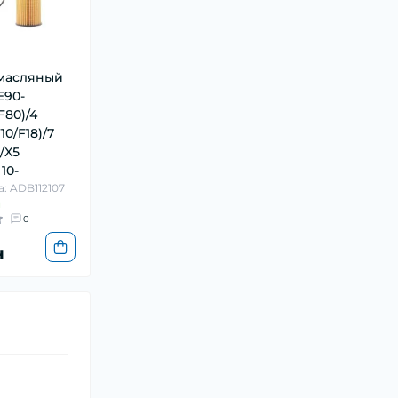
масляный
E90-
F80)/4
F10/F18)/7
/X5
 10-
а: ADB112107
и
0
н