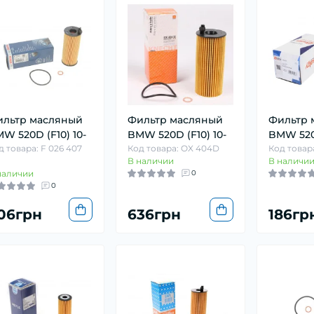
льтр масляный
Фильтр масляный
Фильтр 
W 520D (F10) 10-
BMW 520D (F10) 10-
BMW 520D
д товара: F 026 407
Код товара: OX 404D
Код товара
В наличии
В наличи
наличии
0
0
06грн
636грн
186гр