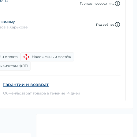
очта
Тарифы перевозчика
 самому
Подробнее
оз в Харькове
йн оплата
Наложенный платёж
еквизитам ФЛП
Гарантии и возврат
Обмен/возврат товара в течение 14 дней