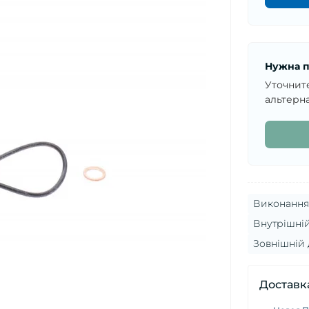
Нужна п
Уточнит
альтерна
Виконання 
Внутрішній
Зовнішній 
Доставк