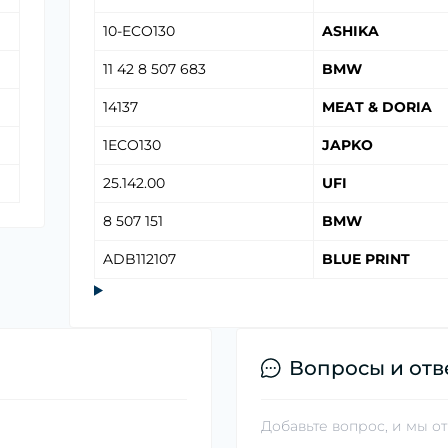
10-ECO130
ASHIKA
11 42 8 507 683
BMW
14137
MEAT & DORIA
1ECO130
JAPKO
25.142.00
UFI
8 507 151
BMW
ADB112107
BLUE PRINT
Вопросы и отв
Добавьте вопрос, и мы о