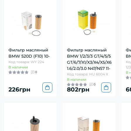
Фильтр масляный
Фильтр масляный
Фи
BMW 520D (F10) 10-
BMW 1/2/3/3 GT/4/5/5
BM
Код товара: WY 224
GT/6/7/X1/X3/X4/X5/X6
Ко
В наличии
123
1.6/2.0/3.0 N47/N57 11-
0
В 
Код товара: HU 6004 X
В наличии
0
226грн
802грн
6