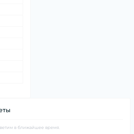
еты
тветим в ближайшее время.