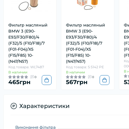
Фильтр масляный
Фильтр масляный
Фи
BMW 3 (E90-
BMW 3 (E90-
BM
E93/F30/F80)/4
E93/F30/F80)/4
E9
(F32)/5 (F10/F18)/7
(F32)/5 (F10/F18)/7
(F
(F01-F04)/X5
(F01-F04)/X5
(F
(F15/F85) 10-
(F15/F85) 10-
(F
(N47/N57)
(N47/N57)
Ко
00
Код товара: WL7487
Код товара: S 5142 PE
В 
В наличии
В наличии
0
0
465грн
567грн
5
Характеристики
Виконання фільтра