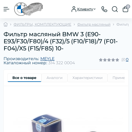
0
Клиенту
ФИЛЬТРЫ, КОМПЛЕКТУЮЩИЕ
Фильтр масляный
Фильтр м
Фильтр масляный BMW 3 (E90-
E93/F30/F80)/4 (F32)/5 (F10/F18)/7 (F01-
F04)/X5 (F15/F85) 10-
Производитель:
MEYLE
0
Каталожный номер:
314 322 0004
Все о товаре
Аналоги
Характеристики
Применим