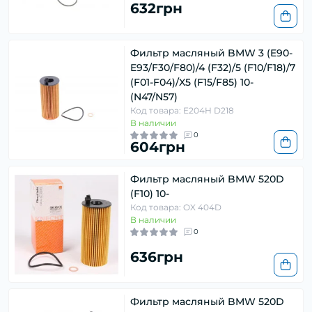
632грн
Фильтр масляный BMW 3 (E90-
E93/F30/F80)/4 (F32)/5 (F10/F18)/7
(F01-F04)/X5 (F15/F85) 10-
(N47/N57)
Код товара: E204H D218
В наличии
0
604грн
Фильтр масляный BMW 520D
(F10) 10-
Код товара: OX 404D
В наличии
0
636грн
Фильтр масляный BMW 520D