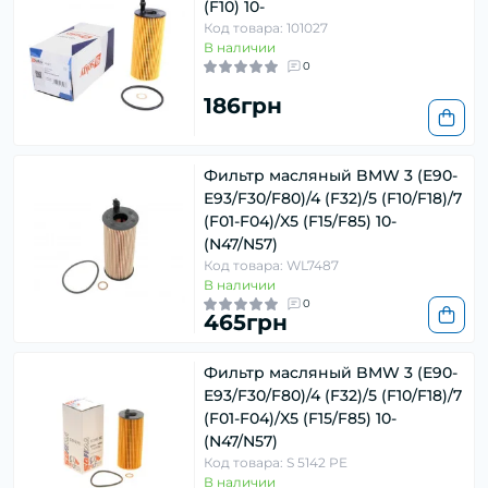
(F10) 10-
Код товара: 101027
В наличии
0
186грн
Фильтр масляный BMW 3 (E90-
E93/F30/F80)/4 (F32)/5 (F10/F18)/7
(F01-F04)/X5 (F15/F85) 10-
(N47/N57)
Код товара: WL7487
В наличии
0
465грн
Фильтр масляный BMW 3 (E90-
E93/F30/F80)/4 (F32)/5 (F10/F18)/7
(F01-F04)/X5 (F15/F85) 10-
(N47/N57)
Код товара: S 5142 PE
В наличии