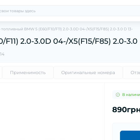
топливный BMW 5 (E60/F10/F11) 2.0-3.0D 04-/X5(F15/F85) 2.0-3.0 D 13-
1) 2.0-3.0D 04-/X5(F15/F85) 2.0-3.0 
14
Применимость
Оригинальные номера
Отз
В налич
890гр