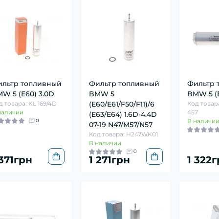
льтр топливный
Фильтр топливный
Фильтр 
W 5 (E60) 3.0D
BMW 5
BMW 5 (E
д товара: KL 169/4D
(E60/E61/F50/F11)/6
Код товара
наличии
457
(E63/E64) 1.6D-4.4D
0
В наличи
07-19 N47/M57/N57
Код товара: H247WK01
В наличии
0
 371грн
1 271грн
1 322