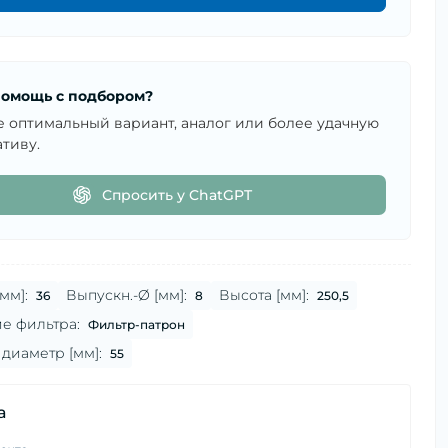
омощь с подбором?
е оптимальный вариант, аналог или более удачную
тиву.
Спросить у ChatGPT
мм]:
Выпускн.-Ø [мм]:
Высота [мм]:
36
8
250,5
е фильтра:
Фильтр-патрон
диаметр [мм]:
55
а