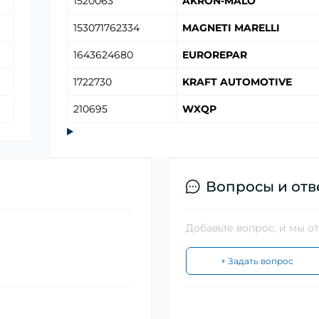
1520063
AKRON-MALÒ
153071762334
MAGNETI MARELLI
1643624680
EUROREPAR
1722730
KRAFT AUTOMOTIVE
210695
WXQP
Вопросы и отв
Добавьте вопрос, и мы о
+ Задать вопрос