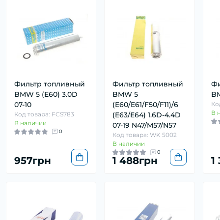
Фильтр топливный
Фильтр топливный
Фи
BMW 5 (E60) 3.0D
BMW 5
BM
07-10
(E60/E61/F50/F11)/6
Ко
В 
Код товара: FCS783
(E63/E64) 1.6D-4.4D
В наличии
07-19 N47/M57/N57
0
Код товара: WK 5002
В наличии
0
957грн
1 488грн
1