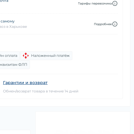
очта
Тарифы перевозчика
 самому
Подробнее
оз в Харькове
йн оплата
Наложенный платёж
еквизитам ФЛП
Гарантии и возврат
Обмен/возврат товара в течение 14 дней