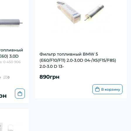
топливный
Фильтр топливный BMW 5
60) 3.0D
(E60/F10/F11) 2.0-3.0D 04-/X5(F15/F85)
: 0 450 906
2.0-3.0 D 13-
и
890грн
0
В корзину
грн