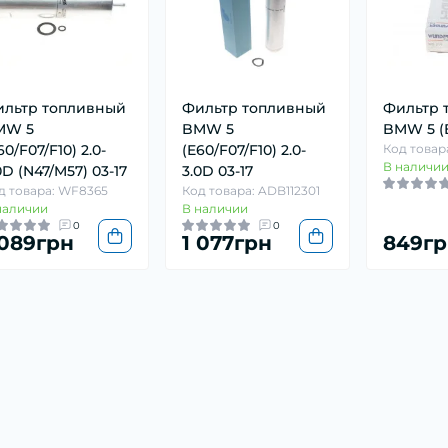
льтр топливный
Фильтр топливный
Фильтр 
MW 5
BMW 5
BMW 5 (E
60/F07/F10) 2.0-
(E60/F07/F10) 2.0-
Код товар
В наличи
0D (N47/M57) 03-17
3.0D 03-17
д товара: WF8365
Код товара: ADB112301
наличии
В наличии
0
0
 089грн
1 077грн
849гр