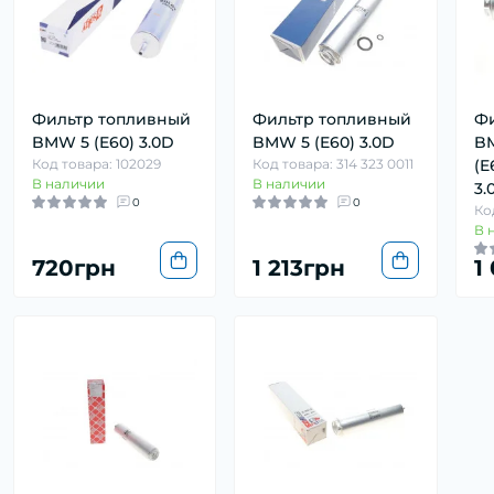
Фильтр топливный
Фильтр топливный
Фи
BMW 5 (E60) 3.0D
BMW 5 (E60) 3.0D
B
Код товара: 102029
Код товара: 314 323 0011
(E
В наличии
В наличии
3.
0
0
Ко
В 
720грн
1 213грн
1