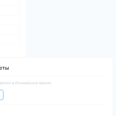
еты
тветим в ближайшее время.