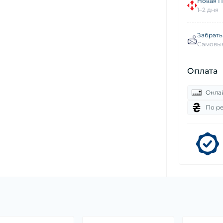
Новая П
1–2 дня
Забрать
Самовыв
Оплата
Онла
По р