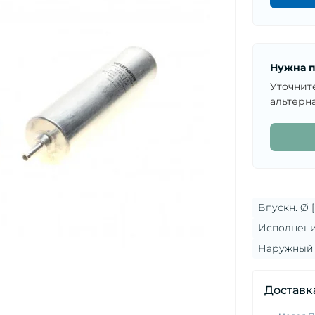
Нужна п
Уточнит
альтерна
Впускн. Ø [
Исполнени
Наружный 
Доставк