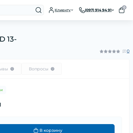
0
Клиенту
(097) 914 94 91
D 13-
0
ывы
Вопросы
0
0
ии
н
В корзину