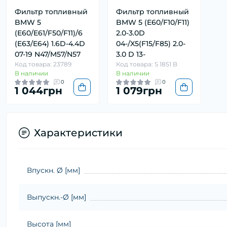
Фильтр топливный
Фильтр топливный
BMW 5
BMW 5 (E60/F10/F11)
(E60/E61/F50/F11)/6
2.0-3.0D
(E63/E64) 1.6D-4.4D
04-/X5(F15/F85) 2.0-
07-19 N47/M57/N57
3.0 D 13-
Код товара: 23789
Код товара: S 1851 B
В наличии
В наличии
0
0
1 044грн
1 079грн
Характеристики
Впускн. Ø [мм]
Выпускн.-Ø [мм]
Высота [мм]