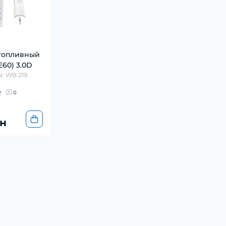
топливный
60) 3.0D
а: WB 219
и
0
н