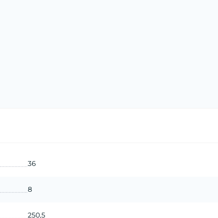
36
8
250,5