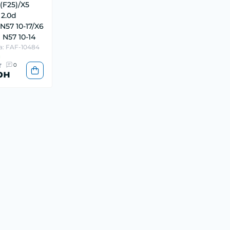
F25)/X5
 2.0d
N57 10-17/X6
d N57 10-14
а: FAF-10484
и
0
рн