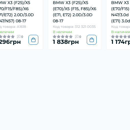
W X3 (F25)/X5
BMW X3 (F25)/X5
BMW X3 (
70/F15/F85)/X6
(E70)/X5 (F15, F85)/X6
(E70/F15)
71/E72) 2.0D/3.0D
(E71, E72) 2.0D/3.0D
N47/3.0d 
47/N57) 08-17
08-17
(E71) 3.0
д товара: A1618
Код товара: 312 321 0035
Код товар
наличии
В наличии
В наличи
0
0
 296грн
1 838грн
1 174г