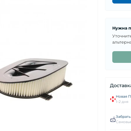
Нужна п
Уточнит
альтерна
Доставк
Новая П
1–2 дня
Забрать
Самовыв