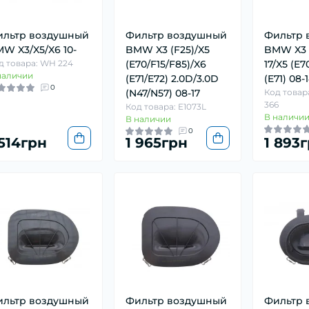
ильтр воздушный
Фильтр воздушный
Фильтр 
W X3/X5/X6 10-
BMW X3 (F25)/X5
BMW X3 (
д товара: WH 224
(E70/F15/F85)/X6
17/X5 (E7
наличии
(E71/E72) 2.0D/3.0D
(E71) 08-
0
(N47/N57) 08-17
Код товара
366
Код товара: E1073L
В наличи
В наличии
0
 514грн
1 965грн
1 893
ильтр воздушный
Фильтр воздушный
Фильтр 