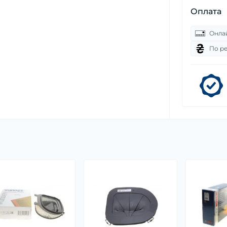
Оплата
Онла
По р