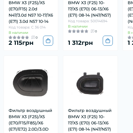
BMW X3 (F25)/X5
BMW X3 (F25) 10-
BM
(E70/F15) 2.0d
17/X5 (E70) 06-13/X6
(E
N47/3.0d N57 10-17/X6
(E71) 08-14 (N47/N57)
(E
(E71) 3.0d N57 10-14
Код товара: 50014694
(N
В наличии
Код товара: C 36 014
Ко
0
В наличии
В 
0
2 115грн
1 312грн
1
Фильтр воздушный
Фильтр воздушный
BMW X3 (F25)/X5
BMW X3 (F25) 10-
(E70/F15/F85)/X6
17/X5 (E70) 06-13/X6
(E71/E72) 2.0D/3.0D
(E71) 08-14 (N47/N57)