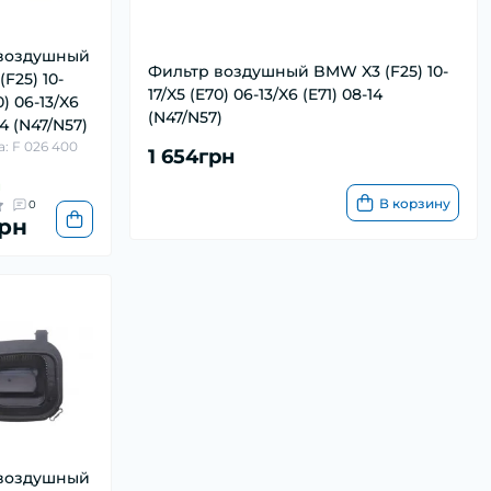
воздушный
Фильтр воздушный BMW X3 (F25) 10-
F25) 10-
17/X5 (E70) 06-13/X6 (E71) 08-14
0) 06-13/X6
(N47/N57)
14 (N47/N57)
: F 026 400
1 654грн
и
В корзину
0
грн
воздушный