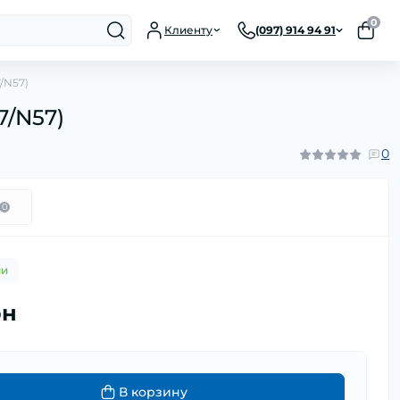
0
Клиенту
(097) 914 94 91
7/N57)
7/N57)
0
0
ии
рн
В корзину