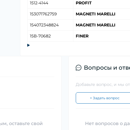
1512-4144
PROFIT
153071762759
MAGNETI MARELLI
154072348824
MAGNETI MARELLI
15B-70682
FINER
Вопросы и отв
Добавьте вопрос, и мы о
+ Задать вопрос
ым, оставьте свой
Нет вопросов о да