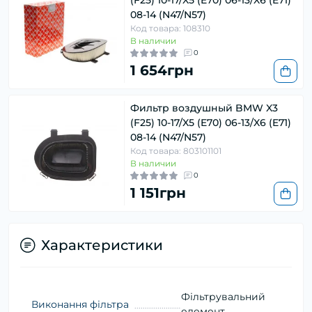
(F25) 10-17/X5 (E70) 06-13/X6 (E71)
08-14 (N47/N57)
Код товара: 108310
В наличии
0
1 654грн
Фильтр воздушный BMW X3
(F25) 10-17/X5 (E70) 06-13/X6 (E71)
08-14 (N47/N57)
Код товара: 803101101
В наличии
0
1 151грн
Характеристики
Фільтрувальний
Виконання фільтра
елемент