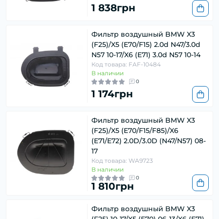
1 838грн
Фильтр воздушный BMW X3
(F25)/X5 (E70/F15) 2.0d N47/3.0d
N57 10-17/X6 (E71) 3.0d N57 10-14
Код товара: FAF-10484
В наличии
0
1 174грн
Фильтр воздушный BMW X3
(F25)/X5 (E70/F15/F85)/X6
(E71/E72) 2.0D/3.0D (N47/N57) 08-
17
Код товара: WA9723
В наличии
0
1 810грн
Фильтр воздушный BMW X3