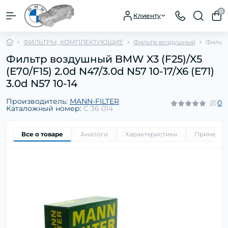
0
Клиенту
ФИЛЬТРЫ, КОМПЛЕКТУЮЩИЕ
Фильтр воздушный
Фильтр 
Фильтр воздушный BMW X3 (F25)/X5
(E70/F15) 2.0d N47/3.0d N57 10-17/X6 (E71)
3.0d N57 10-14
Производитель:
MANN-FILTER
0
Каталожный номер:
C 36 014
Все о товаре
Аналоги
Характеристики
Применим