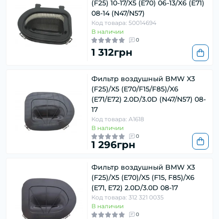
(F25) 10-17/X5 (E70) 06-13/X6 (E71)
08-14 (N47/N57)
Код товара: 50014694
В наличии
0
1 312грн
Фильтр воздушный BMW X3
(F25)/X5 (E70/F15/F85)/X6
(E71/E72) 2.0D/3.0D (N47/N57) 08-
17
Код товара: A1618
В наличии
0
1 296грн
Фильтр воздушный BMW X3
(F25)/X5 (E70)/X5 (F15, F85)/X6
(E71, E72) 2.0D/3.0D 08-17
Код товара: 312 321 0035
В наличии
0