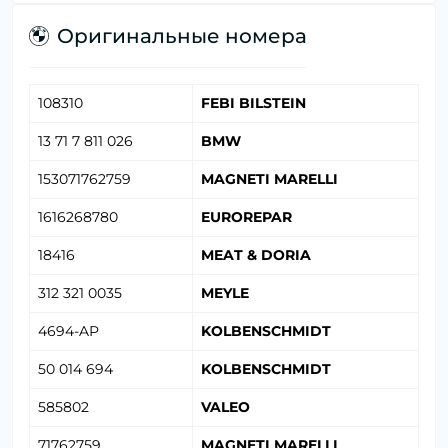
Оригинальные номера
108310
FEBI BILSTEIN
13 71 7 811 026
BMW
153071762759
MAGNETI MARELLI
1616268780
EUROREPAR
18416
MEAT & DORIA
312 321 0035
MEYLE
4694-AP
KOLBENSCHMIDT
50 014 694
KOLBENSCHMIDT
585802
VALEO
71762759
MAGNETI MARELLI