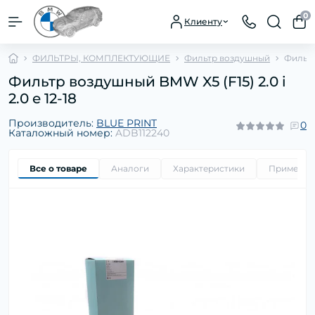
0
Клиенту
ФИЛЬТРЫ, КОМПЛЕКТУЮЩИЕ
Фильтр воздушный
Фильтр 
Фильтр воздушный BMW X5 (F15) 2.0 i
2.0 e 12-18
Производитель:
BLUE PRINT
0
Каталожный номер:
ADB112240
Все о товаре
Аналоги
Характеристики
Применим