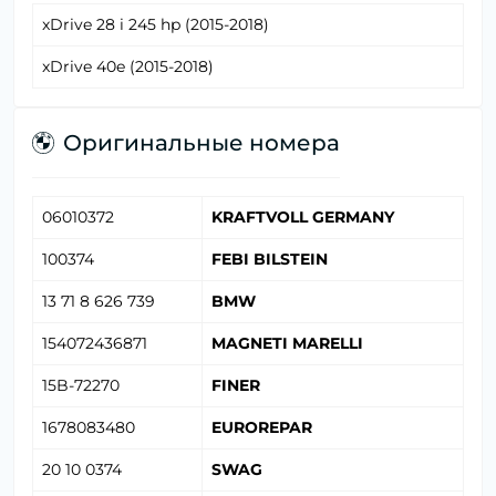
xDrive 28 i 245 hp (2015-2018)
xDrive 40e (2015-2018)
Оригинальные номера
06010372
KRAFTVOLL GERMANY
100374
FEBI BILSTEIN
13 71 8 626 739
BMW
154072436871
MAGNETI MARELLI
15B-72270
FINER
1678083480
EUROREPAR
20 10 0374
SWAG