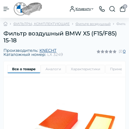
0
Клиенту
ФИЛЬТРЫ, КОМПЛЕКТУЮЩИЕ
Фильтр воздушный
Фильтр
Фильтр воздушный BMW X5 (F15/F85)
15-18
Производитель:
KNECHT
0
Каталожный номер:
LX 3249
Все о товаре
Аналоги
Характеристики
Применим