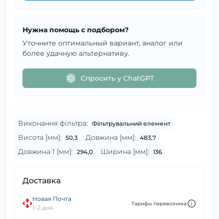
Нужна помощь с подбором?
Уточните оптимальный вариант, аналог или
более удачную альтернативу.
Спросить у ChatGPT
Виконання фільтра:
Фільтрувальний елемент
Висота [мм]:
Довжина [мм]:
50,3
483,7
Довжина 1 [мм]:
Ширина [мм]:
294,0
136
Доставка
Новая Почта
Тарифы перевозчика
1–2 дня