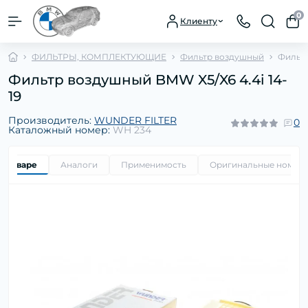
0
Клиенту
ФИЛЬТРЫ, КОМПЛЕКТУЮЩИЕ
Фильтр воздушный
Фильтр
Фильтр воздушный BMW X5/X6 4.4i 14-
19
Производитель:
WUNDER FILTER
0
Каталожный номер:
WH 234
о товаре
Аналоги
Применимость
Оригинальные номер