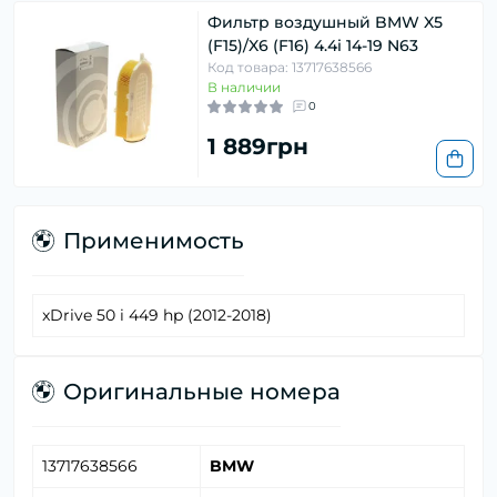
Фильтр воздушный BMW X5
(F15)/X6 (F16) 4.4i 14-19 N63
Код товара: 13717638566
В наличии
0
1 889грн
Применимость
xDrive 50 i 449 hp (2012-2018)
Оригинальные номера
13717638566
BMW