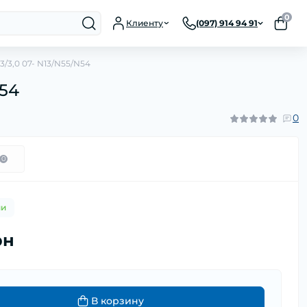
0
Клиенту
(097) 914 94 91
3/3,0 07- N13/N55/N54
N54
0
0
ии
рн
В корзину