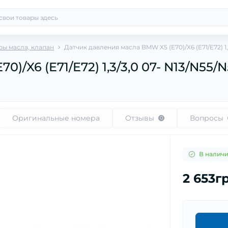
ры масла, клапан
Датчик давления масла BMW X5 (E70)/X6 (E71/E72) 1,
)/X6 (E71/E72) 1,3/3,0 07- N13/N55/
Оригинальные номера
Отзывы
Вопросы
0
В налич
2 653г