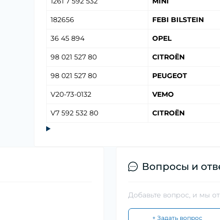
1261 7 592 532
MINI
182656
FEBI BILSTEIN
36 45 894
OPEL
98 021 527 80
CITROËN
98 021 527 80
PEUGEOT
V20-73-0132
VEMO
V7 592 532 80
CITROËN
Вопросы и отв
Добавьте вопрос, и мы о
+ Задать вопрос