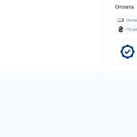
Оплата
Онла
По р