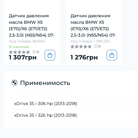
Датчик давления
Датчик давления
масла BMW X5
масла BMW X5
(E70)/X6 (E71/E72)
(E70)/X6 (E71/E72)
2.5-3.0i (N55/N54) 07-
2.5-3.0i (N55/N54) 07-
Код товара: 182656
Код товара: 1.980.001
В наличии
0
0
1 307грн
1 276грн
Применимость
xDrive 35 i 306 hp (2013-2018)
xDrive 35 i 326 hp (2013-2018)