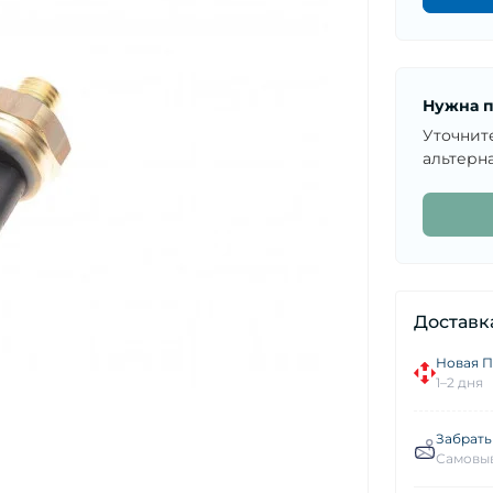
Нужна п
Уточнит
альтерна
Доставк
Новая П
1–2 дня
Забрать
Самовыв