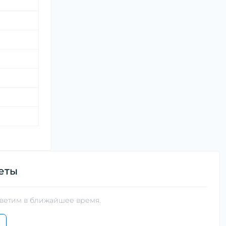
еты
тветим в ближайшее время.