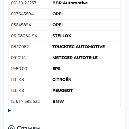
001-10-26257
BBR Automotive
003645894
OPEL
03645894
OPEL
06-08064-SX
STELLOX
08.17.082
TRUCKTEC AUTOMOTIVE
0910114
METZGER AUTOTEILE
1.980.001
EPS
1131.K8
CITROËN
1131.K8
PEUGEOT
12 61 7 592 532
BMW
Отзывы