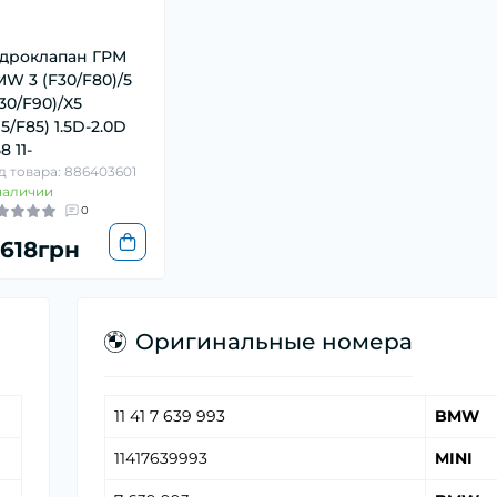
дроклапан ГРМ
W 3 (F30/F80)/5
30/F90)/X5
15/F85) 1.5D-2.0D
8 11-
д товара: 886403601
наличии
0
 618грн
Оригинальные номера
11 41 7 639 993
BMW
11417639993
MINI