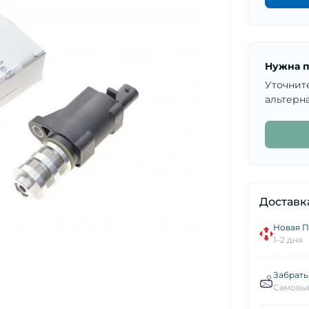
Нужна п
Уточнит
альтерна
Доставк
Новая П
1–2 дня
Забрать
Самовыв