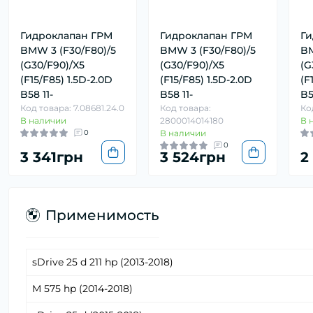
Гидроклапан ГРМ
Гидроклапан ГРМ
Ги
BMW 3 (F30/F80)/5
BMW 3 (F30/F80)/5
BM
(G30/F90)/X5
(G30/F90)/X5
(G
(F15/F85) 1.5D-2.0D
(F15/F85) 1.5D-2.0D
(F
B58 11-
B58 11-
B5
Код товара: 7.08681.24.0
Код товара:
Ко
В наличии
2800014014180
В 
0
В наличии
0
3 341грн
3 524грн
2
Применимость
sDrive 25 d 211 hp (2013-2018)
M 575 hp (2014-2018)