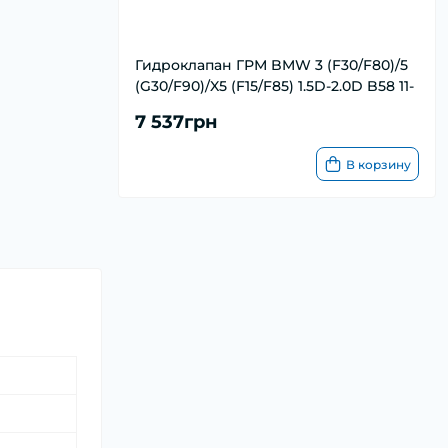
Гидроклапан ГРМ BMW 3 (F30/F80)/5
(G30/F90)/X5 (F15/F85) 1.5D-2.0D B58 11-
7 537грн
В корзину