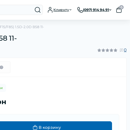
0
Клиенту
(097) 914 94 91
5/F85) 1.5D-2.0D B58 11-
8 11-
0
0
ии
рн
В корзину