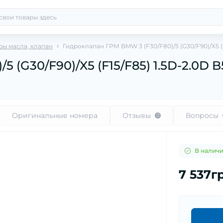
ры масла, клапан
Гидроклапан ГРМ BMW 3 (F30/F80)/5 (G30/F90)/X5 (F1
(G30/F90)/X5 (F15/F85) 1.5D-2.0D B5
Оригинальные номера
Отзывы
Вопросы
0
В налич
7 537г