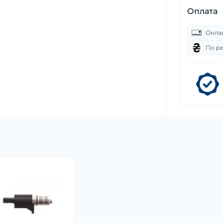
Оплата
Онла
По р