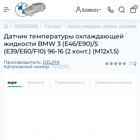
0
Клиенту
ЭЛЕКТРИКА
Датчики
Датчик давления, уровня, температ
Датчик температуры охлаждающей
жидкости BMW 3 (E46/E90)/5
(E39/E60/F10) 96-16 (2 конт.) (M12x1.5)
Производитель:
DELPHI
0
Каталожный номер:
TS10270
о товаре
Аналоги
Применимость
Оригинальные номер