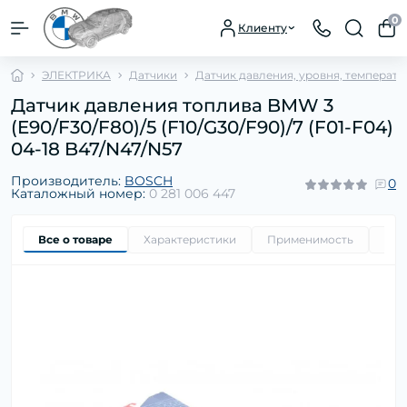
0
Клиенту
ЭЛЕКТРИКА
Датчики
Датчик давления, уровня, температ
Датчик давления топлива BMW 3
(E90/F30/F80)/5 (F10/G30/F90)/7 (F01-F04)
04-18 B47/N47/N57
Производитель:
BOSCH
0
Каталожный номер:
0 281 006 447
Все о товаре
Характеристики
Применимость
Ори