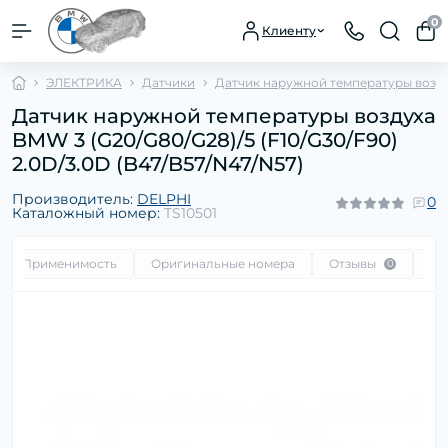
0
Клиенту
ЭЛЕКТРИКА
Датчики
Датчик наружной температуры возд
Датчик наружной температуры воздуха
BMW 3 (G20/G80/G28)/5 (F10/G30/F90)
2.0D/3.0D (B47/B57/N47/N57)
Производитель:
DELPHI
0
Каталожный номер:
TS10501
Применимость
Оригинальные номера
Отзывы
Во
0