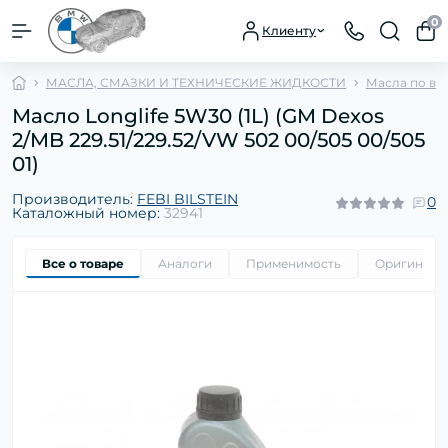
0
Клиенту
МАСЛА, СМАЗКИ И ТЕХНИЧЕСКИЕ ЖИДКОСТИ
Масла по ви
Масло Longlife 5W30 (1L) (GM Dexos
2/MB 229.51/229.52/VW 502 00/505 00/505
01)
Производитель:
FEBI BILSTEIN
0
Каталожный номер:
32941
Все о товаре
Аналоги
Применимость
Оригиналь