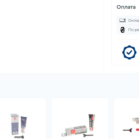
Оплата
Онла
По р