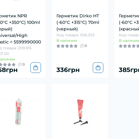
рметик NPR
Герметик Dirko HT
Герметик
50°C +350°C) 100ml
(-60°C +315°C) 70ml
(-60°C +3
ерый)
(черный)
(красны
iversal/High
Код товара: 006.553
Код товара
В наличии
В наличи
astic = 5599990000
0
д товара: 209 815
01 00
наличии
0
58грн
336грн
385гр