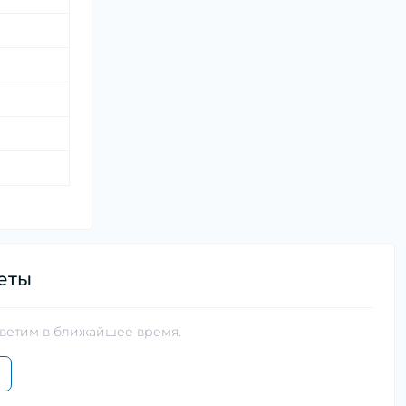
еты
тветим в ближайшее время.