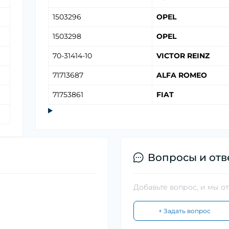
1503296
OPEL
1503298
OPEL
70-31414-10
VICTOR REINZ
71713687
ALFA ROMEO
71753861
FIAT
Вопросы и отв
Добавьте вопрос, и мы о
+ Задать вопрос