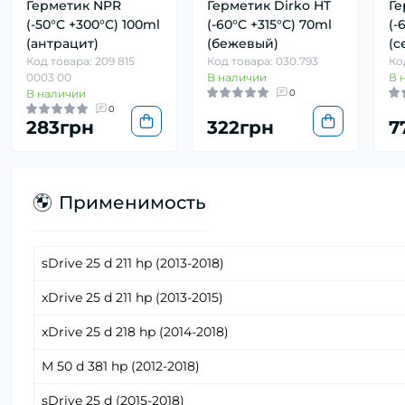
Герметик NPR
Герметик Dirko HT
Ге
(-50°C +300°C) 100ml
(-60°C +315°C) 70ml
(-
(антрацит)
(бежевый)
(с
Код товара: 209 815
Код товара: 030.793
Ко
0003 00
В наличии
В 
В наличии
0
0
283грн
322грн
7
Применимость
sDrive 25 d 211 hp (2013-2018)
xDrive 25 d 211 hp (2013-2015)
xDrive 25 d 218 hp (2014-2018)
M 50 d 381 hp (2012-2018)
sDrive 25 d (2015-2018)