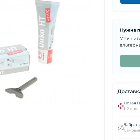
Нужна п
Уточнит
альтерна
Доставк
Новая П
1–2 дня
Забрать
Самовыв