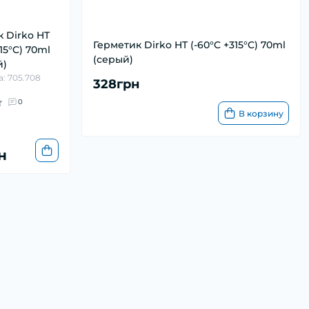
 Dirko HT
Герметик Dirko HT (-60°C +315°C) 70ml
15°C) 70ml
(серый)
й)
: 705.708
328грн
и
0
В корзину
н