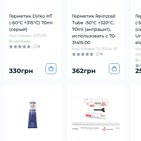
Герметик Dirko HT
Герметик Reinzosil
Ге
(-60°C +315°C) 70ml
Tube -50°C +320°C,
(-
(серый)
70ml (антрацит),
(с
Код товара: 527.291
использовать с 70-
Un
В наличии
31415-00
el
0
Код товара: 70-31414-10
Ко
0
00
В 
330грн
362грн
2