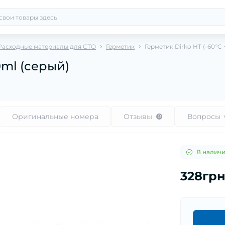
Расходные материалы для СТО
Герметик
Герметик Dirko HT (-60°C 
0ml (серый)
Оригинальные номера
Отзывы
Вопросы
0
В налич
328гр