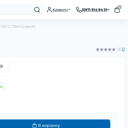
0
Клиенту
(097) 914 94 91
+315°C) 70ml (серый)
0
0
ии
н
В корзину