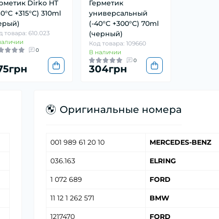
рметик Dirko HT
Герметик
60°C +315°C) 310ml
универсальный
ерый)
(-40°C +300°C) 70ml
д товара: 610.023
(черный)
наличии
Код товара: 109660
0
В наличии
0
75грн
304грн
Оригинальные номера
001 989 61 20 10
MERCEDES-BENZ
036.163
ELRING
1 072 689
FORD
11 12 1 262 571
BMW
1217470
FORD