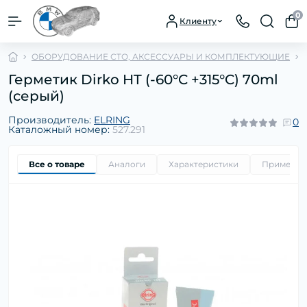
0
Клиенту
ОБОРУДОВАНИЕ СТО, АКСЕССУАРЫ И КОМПЛЕКТУЮЩИЕ
Герметик Dirko HT (-60°C +315°C) 70ml
(серый)
Производитель:
ELRING
0
Каталожный номер:
527.291
Все о товаре
Аналоги
Характеристики
Применим