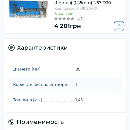
(1 метка) (1.45mm) N57 D30
Код товара: 61-38120-00
В наличии
0
4 201грн
Характеристики
Діаметр [мм]
85
Кількість виточок/отворів
1
Товщина [мм]
1,45
Применимость