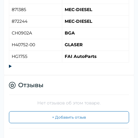
871385
MEC-DIESEL
872244
MEC-DIESEL
CH0902A
BGA
H40752-00
GLASER
HG1755
FAI AutoParts
Отзывы
Нет отзывов об этом товаре.
+ Добавить отзыв