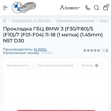
0
Клиенту
ПРОКЛАДКИ ПО ВИДАМ:
Герметизация двигателя
Прокла
Прокладка ГБЦ BMW 3 (F30/F80)/5
(F10)/7 (F01-F04) 11-18 (1 метка) (1.45mm)
N57 D30
Производитель:
ELRING
0
Каталожный номер:
713.163
Применимость
Оригинальные номера
Отзывы
Во
0