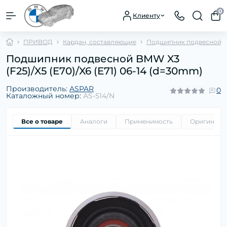
0
Клиенту
ПРИВОД
Кардан, составляющие
Подшипник подвесной
Подшипник подвесной BMW X3
(F25)/X5 (E70)/X6 (E71) 06-14 (d=30mm)
Производитель:
ASPAR
0
Каталожный номер:
AS-514/N
Все о товаре
Аналоги
Применимость
Оригиналь