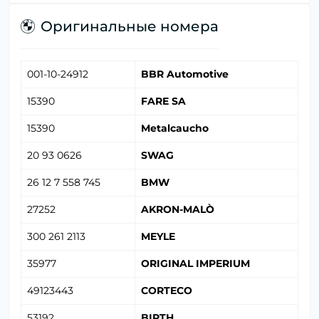
Оригинальные номера
001-10-24912
BBR Automotive
15390
FARE SA
15390
Metalcaucho
20 93 0626
SWAG
26 12 7 558 745
BMW
27252
AKRON-MALÒ
300 261 2113
MEYLE
35977
ORIGINAL IMPERIUM
49123443
CORTECO
53192
BIRTH