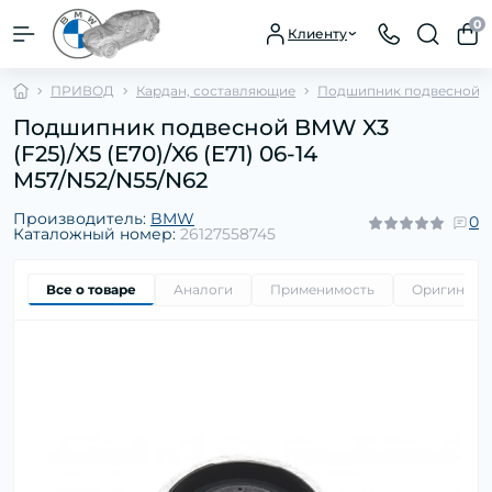
0
Клиенту
ПРИВОД
Кардан, составляющие
Подшипник подвесной
Подшипник подвесной BMW X3
(F25)/X5 (E70)/X6 (E71) 06-14
M57/N52/N55/N62
Производитель:
BMW
0
Каталожный номер:
26127558745
Все о товаре
Аналоги
Применимость
Оригиналь