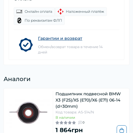
Онлайн оплата
Наложенный платёж
По реквизитам ФЛП
Гарантии и возврат
Обмен/возврат товара в течение 14
дней
Аналоги
Подшипник подвесной BMW
X3 (F25)/X5 (E70)/X6 (E71) 06-14
(d=30mm)
Код товара: AS-514/N
В наличии
0
1 864грн