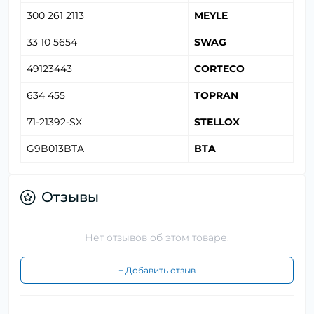
300 261 2113
MEYLE
33 10 5654
SWAG
49123443
CORTECO
634 455
TOPRAN
71-21392-SX
STELLOX
G9B013BTA
BTA
Отзывы
Нет отзывов об этом товаре.
+ Добавить отзыв