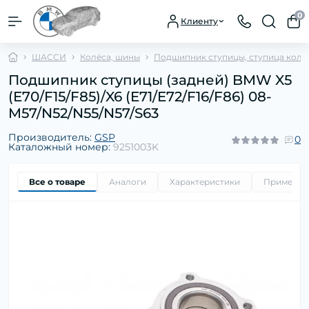
0
Клиенту
ШАССИ
Колёса, шины
Подшипник ступицы, ступица коле
Подшипник ступицы (задней) BMW X5
(E70/F15/F85)/X6 (E71/E72/F16/F86) 08-
M57/N52/N55/N57/S63
Производитель:
GSP
0
Каталожный номер:
9251003K
Все о товаре
Аналоги
Характеристики
Применим