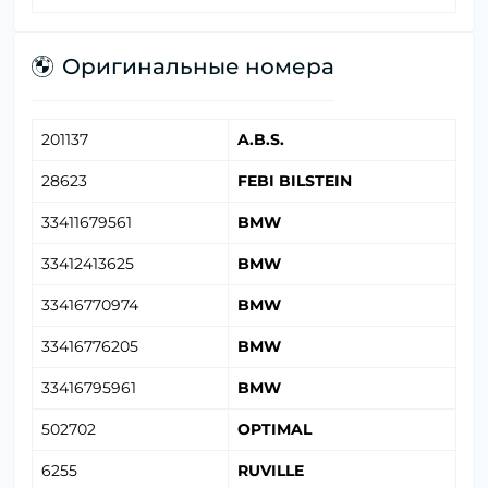
Оригинальные номера
201137
A.B.S.
28623
FEBI BILSTEIN
33411679561
BMW
33412413625
BMW
33416770974
BMW
33416776205
BMW
33416795961
BMW
502702
OPTIMAL
6255
RUVILLE