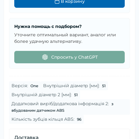
В корзину
Нужна помощь с подбором?
Уточните оптимальный вариант, аналог или
более удачную альтернативу.
Спросить у ChatGPT
Версія:
Внутрішній діаметр [мм]:
One
51
Внутрішній діаметр 2 [мм]:
51
Додатковий виріб/додаткова інформація 2:
з
вбудованим датчиком ABS
Кількість зубців кільця ABS:
96
Доставка