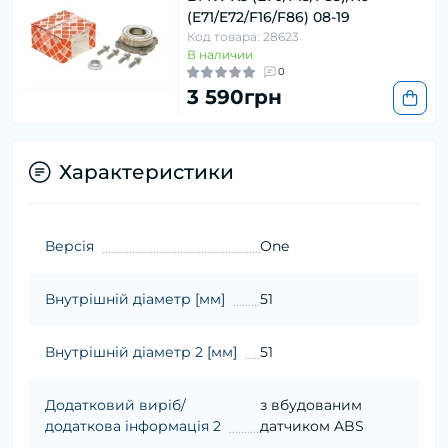
(E71/E72/F16/F86) 08-19
Код товара: 28623
В наличии
0
3 590грн
Характеристики
Версія
One
Внутрішній діаметр [мм]
51
Внутрішній діаметр 2 [мм]
51
Додатковий виріб/
з вбудованим
додаткова інформація 2
датчиком ABS