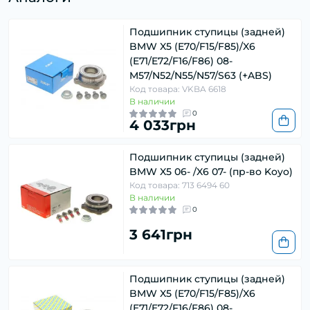
Подшипник ступицы (задней)
BMW X5 (E70/F15/F85)/X6
(E71/E72/F16/F86) 08-
M57/N52/N55/N57/S63 (+ABS)
Код товара: VKBA 6618
В наличии
0
4 033грн
Подшипник ступицы (задней)
BMW X5 06- /X6 07- (пр-во Koyo)
Код товара: 713 6494 60
В наличии
0
3 641грн
Подшипник ступицы (задней)
BMW X5 (E70/F15/F85)/X6
(E71/E72/F16/F86) 08-