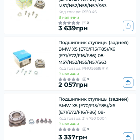
M57/N52/N55/N57/S63
Код товара: R150.46
В наличии
0
3 639грн
Подшипник ступицы (задней)
BMW X5 (E70/F15/F85)/X6
(E71/E72/F16/F86) 08-
M57/N52/N55/N57/S63
Код товара: PHU56618R1K
В наличии
0
2 057грн
Подшипник ступицы (задней)
BMW X5 (E70/F15/F85)/X6
(E71/E72/F16/F86) 08-
Код товара: 314 750 0004
В наличии
0
3 337грн