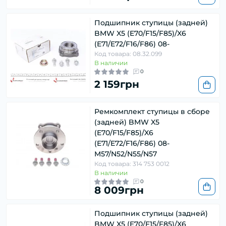
Подшипник ступицы (задней)
BMW X5 (E70/F15/F85)/X6
(E71/E72/F16/F86) 08-
Код товара: 08.32.099
В наличии
0
2 159грн
Ремкомплект ступицы в сборе
(задней) BMW X5
(E70/F15/F85)/X6
(E71/E72/F16/F86) 08-
M57/N52/N55/N57
Код товара: 314 753 0012
В наличии
0
8 009грн
Подшипник ступицы (задней)
BMW X5 (E70/F15/F85)/X6