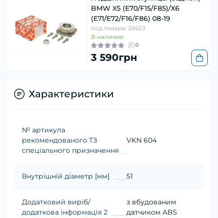
BMW X5 (E70/F15/F85)/X6
(E71/E72/F16/F86) 08-19
Код товара: 28623
В наличии
0
3 590грн
Характеристики
№ артикула
рекомендованого ТЗ
VKN 604
спеціального призначення
Внутрішній діаметр [мм]
51
Додатковий виріб/
з вбудованим
додаткова інформація 2
датчиком ABS