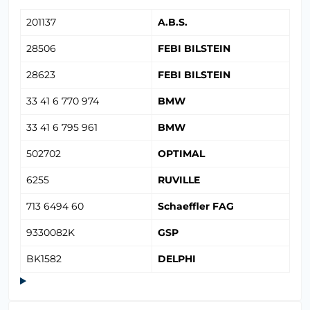
201137
A.B.S.
28506
FEBI BILSTEIN
28623
FEBI BILSTEIN
33 41 6 770 974
BMW
33 41 6 795 961
BMW
502702
OPTIMAL
6255
RUVILLE
713 6494 60
Schaeffler FAG
9330082K
GSP
BK1582
DELPHI