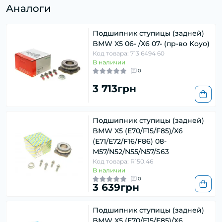
Аналоги
Подшипник ступицы (задней)
BMW X5 06- /X6 07- (пр-во Koyo)
Код товара: 713 6494 60
В наличии
0
3 713грн
Подшипник ступицы (задней)
BMW X5 (E70/F15/F85)/X6
(E71/E72/F16/F86) 08-
M57/N52/N55/N57/S63
Код товара: R150.46
В наличии
0
3 639грн
Подшипник ступицы (задней)
BMW X5 (E70/F15/F85)/X6