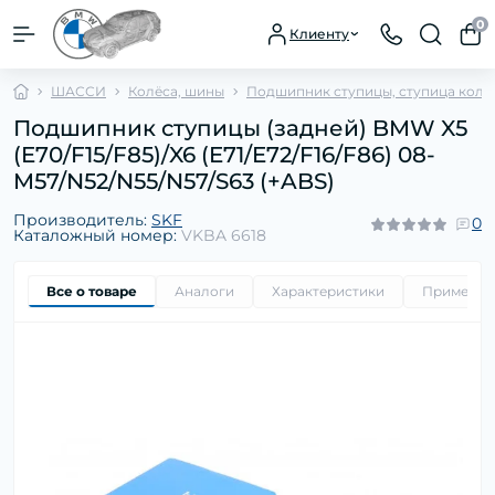
0
Клиенту
ШАССИ
Колёса, шины
Подшипник ступицы, ступица коле
Подшипник ступицы (задней) BMW X5
(E70/F15/F85)/X6 (E71/E72/F16/F86) 08-
M57/N52/N55/N57/S63 (+ABS)
Производитель:
SKF
0
Каталожный номер:
VKBA 6618
Все о товаре
Аналоги
Характеристики
Применим