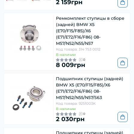
2 159грн
Ремкомплект ступицы в сборе
(задней) BMW X5
(E70/F15/F85)/X6
(E71/E72/F16/F86) 08-
M57/N52/N55/N57
Код товара: 314 753 0012
В наличии
0
8 009грн
Подшипник ступицы (задней)
BMW X5 (E70/F15/F85)/X6
(E71/E72/F16/F86) 08-
M57/N52/N55/N57/S63
Код товара: 9251003K
В наличии
0
2 030грн
Подшипник ступицы (задней)