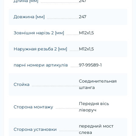
Длина [мм]
247
Довжина [мм]
247
Зовнішня нарізь 2 [мм]
M12x1,5
Наружная резьба 2 [мм]
M12x1,5
парні номери артикулів
97-99589-1
Соединительная
Стойка
штанга
Передня вісь
Сторона монтажу
ліворуч
передний мост
Сторона установки
слева