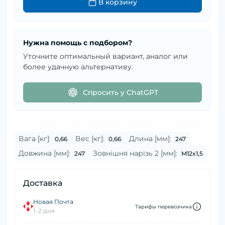
В корзину
Нужна помощь с подбором?
Уточните оптимальный вариант, аналог или
более удачную альтернативу.
Спросить у ChatGPT
Вага [кг]:
Вес [кг]:
Длина [мм]:
0,66
0,66
247
Довжина [мм]:
Зовнішня нарізь 2 [мм]:
247
M12x1,5
Доставка
Новая Почта
Тарифы перевозчика
1–2 дня