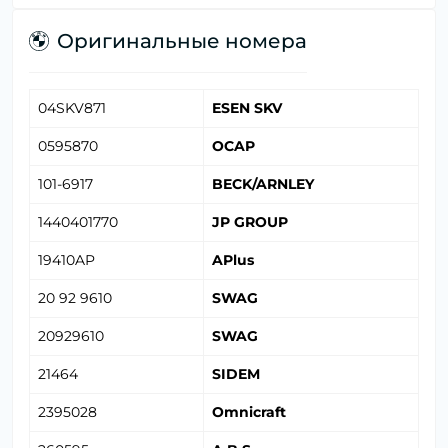
Оригинальные номера
04SKV871
ESEN SKV
0595870
OCAP
101-6917
BECK/ARNLEY
1440401770
JP GROUP
19410AP
APlus
20 92 9610
SWAG
20929610
SWAG
21464
SIDEM
2395028
Omnicraft