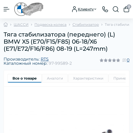
0
Клиенту
ШАССИ
Подвеска колеса
Стабилизатор
Тяга стабилиза
Тяга стабилизатора (переднего) (L)
BMW X5 (E70/F15/F85) 06-18/X6
(E71/E72/F16/F86) 08-19 (L=247mm)
Производитель:
RTS
0
Каталожный номер:
97-99589-2
Все о товаре
Аналоги
Характеристики
Применим