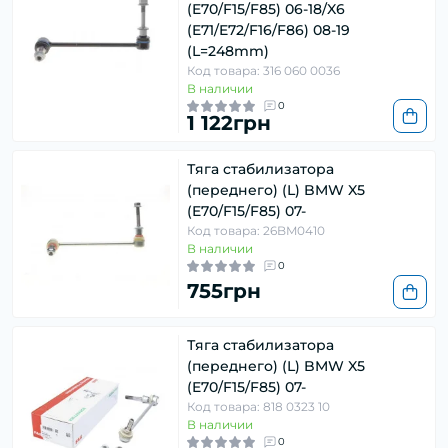
(E70/F15/F85) 06-18/X6
(E71/E72/F16/F86) 08-19
(L=248mm)
Код товара: 316 060 0036
В наличии
0
1 122грн
Тяга стабилизатора
(переднего) (L) BMW X5
(E70/F15/F85) 07-
Код товара: 26BM0410
В наличии
0
755грн
Тяга стабилизатора
(переднего) (L) BMW X5
(E70/F15/F85) 07-
Код товара: 818 0323 10
В наличии
0