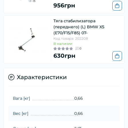
956грн
Тяга стабилизатора
(переднего) (L) BMW X5
(E70/F15/F85) 07-
Код товара: 202208
В наличии
0
630грн
Характеристики
Вага [кг]
0,66
Вес [кг]
0,66