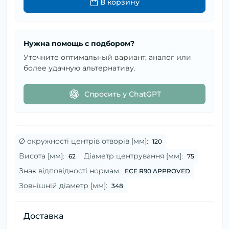
В корзину
Нужна помощь с подбором?
Уточните оптимальный вариант, аналог или
более удачную альтернативу.
Спросить у ChatGPT
Ø окружності центрів отворів [мм]:
120
Висота [мм]:
Діаметр центрування [мм]:
62
75
Знак відповідності нормам:
ECE R90 APPROVED
Зовнішній діаметр [мм]:
348
Доставка