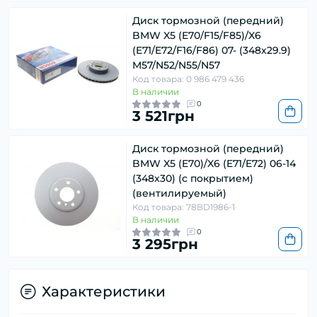
Диск тормозной (передний)
BMW X5 (E70/F15/F85)/X6
(E71/E72/F16/F86) 07- (348x29.9)
M57/N52/N55/N57
Код товара: 0 986 479 436
В наличии
0
3 521грн
Диск тормозной (передний)
BMW X5 (E70)/X6 (E71/E72) 06-14
(348x30) (с покрытием)
(вентилируемый)
Код товара: 78BD1986-1
В наличии
0
3 295грн
Характеристики