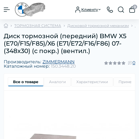
0
Клиенту
ТОРМОЗНАЯ СИСТЕМА
Дисковой тормозной механизм
Д
Диск тормозной (передний) BMW X5
(E70/F15/F85)/X6 (E71/E72/F16/F86) 07-
(348x30) (с покр.) (вентил.)
Производитель:
ZIMMERMANN
0
Каталожный номер:
150.3448.20
Все о товаре
Аналоги
Характеристики
Применим