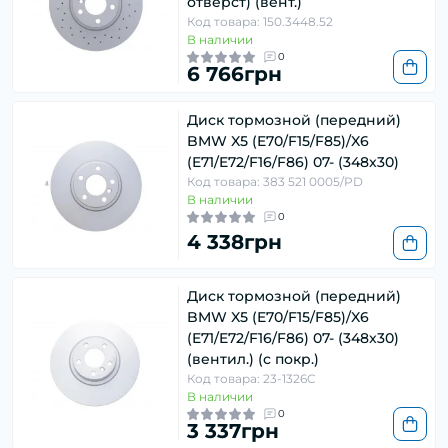
отверст) (вент.)
Код товара: 150.3448.52
В наличии
0
6 766грн
Диск тормозной (передний)
BMW X5 (E70/F15/F85)/X6
(E71/E72/F16/F86) 07- (348x30)
Код товара: 383 521 0005/PD
В наличии
0
4 338грн
Диск тормозной (передний)
BMW X5 (E70/F15/F85)/X6
(E71/E72/F16/F86) 07- (348x30)
(вентил.) (с покр.)
Код товара: 23-1326C
В наличии
0
3 337грн