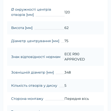
Ø окружності центрів
120
отворів [мм]
Висота [мм]
62
Діаметр центрування [мм]
75
ECE R90
Знак відповідності нормам
APPROVED
Зовнішній діаметр [мм]
348
Кількість отворів у диску
5
Сторона монтажу
Передня вісь