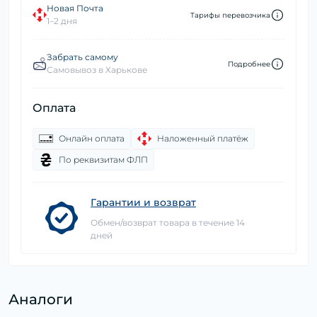
Новая Почта
Тарифы перевозчика
1–2 дня
Забрать самому
Подробнее
Самовывоз в Харькове
Оплата
Онлайн оплата
Наложенный платёж
По реквизитам ФЛП
Гарантии и возврат
Обмен/возврат товара в течение 14
дней
Аналоги