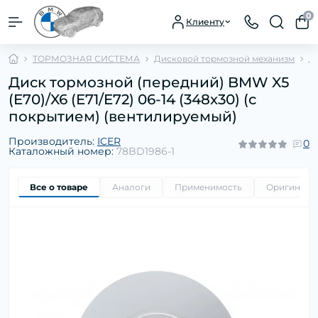
0
Клиенту
ТОРМОЗНАЯ СИСТЕМА
Дисковой тормозной механизм
Д
Диск тормозной (передний) BMW X5
(E70)/X6 (E71/E72) 06-14 (348x30) (с
покрытием) (вентилируемый)
Производитель:
ICER
0
Каталожный номер:
78BD1986-1
Все о товаре
Аналоги
Применимость
Оригиналь