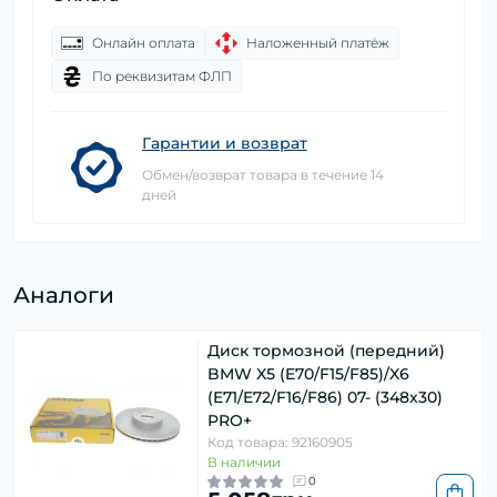
Онлайн оплата
Наложенный платёж
По реквизитам ФЛП
Гарантии и возврат
Обмен/возврат товара в течение 14
дней
Аналоги
Диск тормозной (передний)
BMW X5 (E70/F15/F85)/X6
(E71/E72/F16/F86) 07- (348x30)
PRO+
Код товара: 92160905
В наличии
0