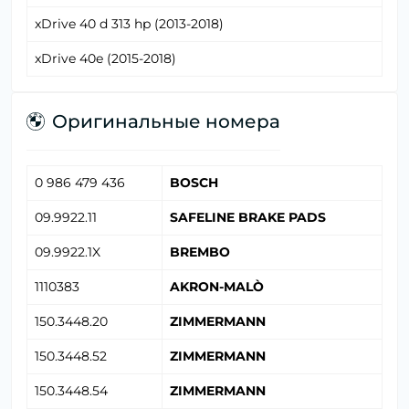
xDrive 40 d 313 hp (2013-2018)
xDrive 40e (2015-2018)
Оригинальные номера
0 986 479 436
BOSCH
09.9922.11
SAFELINE BRAKE PADS
09.9922.1X
BREMBO
1110383
AKRON-MALÒ
150.3448.20
ZIMMERMANN
150.3448.52
ZIMMERMANN
150.3448.54
ZIMMERMANN