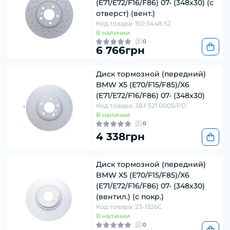
(E71/E72/F16/F86) 07- (348x30) (с
отверст) (вент.)
Код товара: 150.3448.52
В наличии
0
6 766грн
Диск тормозной (передний)
BMW X5 (E70/F15/F85)/X6
(E71/E72/F16/F86) 07- (348x30)
Код товара: 383 521 0005/PD
В наличии
0
4 338грн
Диск тормозной (передний)
BMW X5 (E70/F15/F85)/X6
(E71/E72/F16/F86) 07- (348x30)
(вентил.) (с покр.)
Код товара: 23-1326C
В наличии
0