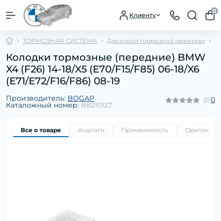
0
Клиенту
ТОРМОЗНАЯ СИСТЕМА
Дисковой тормозной механизм
К
Колодки тормозные (передние) BMW
X4 (F26) 14-18/X5 (E70/F15/F85) 06-18/X6
(E71/E72/F16/F86) 08-19
Производитель:
BOGAP
0
Каталожный номер:
B8210127
Все о товаре
Аналоги
Применимость
Оригиналь