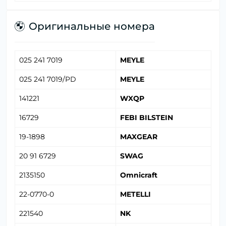
Оригинальные номера
025 241 7019
MEYLE
025 241 7019/PD
MEYLE
141221
WXQP
16729
FEBI BILSTEIN
19-1898
MAXGEAR
20 91 6729
SWAG
2135150
Omnicraft
22-0770-0
METELLI
221540
NK