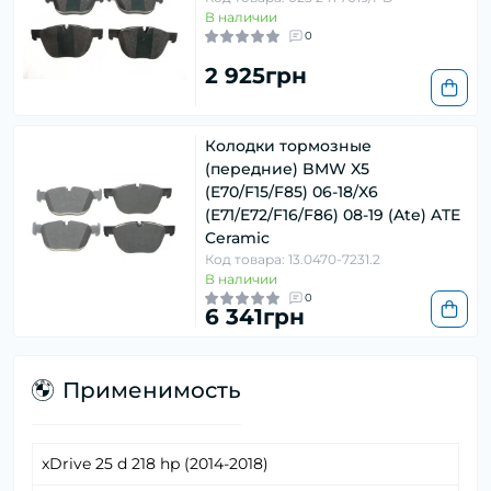
В наличии
0
2 925грн
Колодки тормозные
(передние) BMW X5
(E70/F15/F85) 06-18/X6
(E71/E72/F16/F86) 08-19 (Ate) ATE
Ceramic
Код товара: 13.0470-7231.2
В наличии
0
6 341грн
Применимость
xDrive 25 d 218 hp (2014-2018)