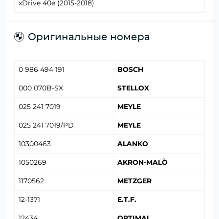
xDrive 40e (2015-2018)
Оригинальные номера
0 986 494 191
BOSCH
000 070B-SX
STELLOX
025 241 7019
MEYLE
025 241 7019/PD
MEYLE
10300463
ALANKO
1050269
AKRON-MALÒ
1170562
METZGER
12-1371
E.T.F.
12434
OPTIMAL