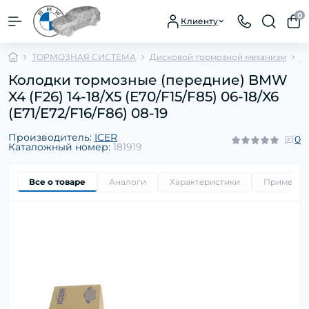
0
Клиенту
ТОРМОЗНАЯ СИСТЕМА
Дисковой тормозной механизм
К
Колодки тормозные (передние) BMW
X4 (F26) 14-18/X5 (E70/F15/F85) 06-18/X6
(E71/E72/F16/F86) 08-19
Производитель:
ICER
0
Каталожный номер:
181919
Все о товаре
Аналоги
Характеристики
Применим