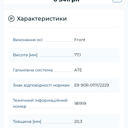
Характеристики
Виконання осі
Front
Висота [мм]
77,1
Гальмівна система
ATE
Знак відповідності нормам
E9 90R-01111/2229
Технічний інформаційний
181919
номер
Товщина [мм]
20,3