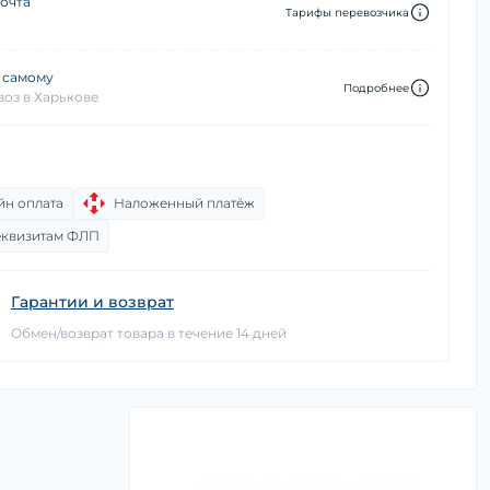
очта
Тарифы перевозчика
 самому
Подробнее
оз в Харькове
йн оплата
Наложенный платёж
еквизитам ФЛП
Гарантии и возврат
Обмен/возврат товара в течение 14 дней