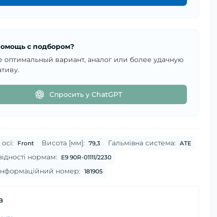
омощь с подбором?
е оптимальный вариант, аналог или более удачную
тиву.
Спросить у ChatGPT
осі:
Висота [мм]:
Гальмівна система:
Front
79,3
ATE
відності нормам:
E9 90R-01111/2230
 інформаційний номер:
181905
а