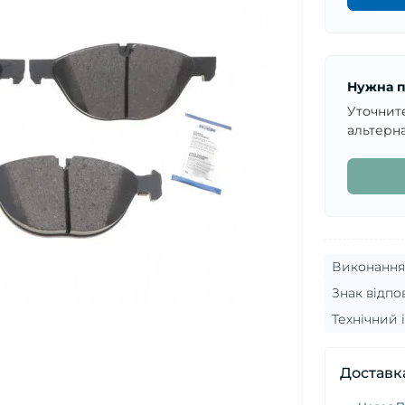
Нужна п
Уточнит
альтерна
Виконання 
Знак відпо
Технічний
Доставк