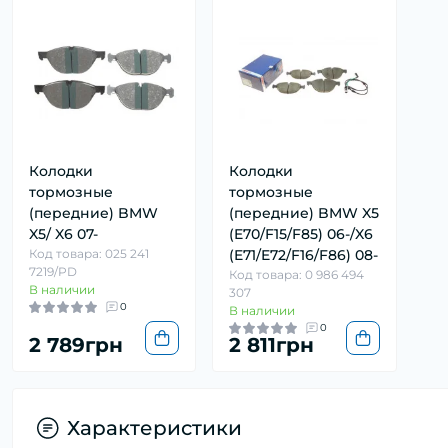
Колодки
Колодки
тормозные
тормозные
(передние) BMW
(передние) BMW X5
X5/ X6 07-
(E70/F15/F85) 06-/X6
Код товара: 025 241
(E71/E72/F16/F86) 08-
7219/PD
Код товара: 0 986 494
В наличии
307
0
В наличии
0
2 789грн
2 811грн
Характеристики