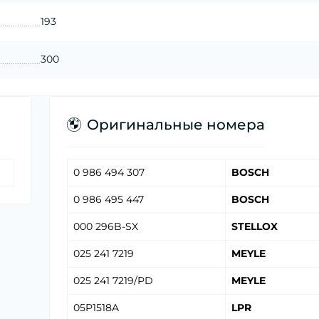
193
300
Оригинальные номера
0 986 494 307
BOSCH
0 986 495 447
BOSCH
000 296B-SX
STELLOX
025 241 7219
MEYLE
025 241 7219/PD
MEYLE
05P1518A
LPR