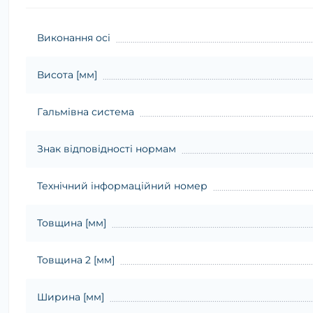
Виконання осі
Висота [мм]
Гальмівна система
Знак відповідності нормам
Технічний інформаційний номер
Товщина [мм]
Товщина 2 [мм]
Ширина [мм]