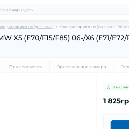
олодки тормозные (дисковые)
Колодки тормозные (передние) BMW X5 (
X5 (E70/F15/F85) 06-/X6 (E71/E72/F
Применимость
Оригинальные номера
Отз
В налич
1 825г