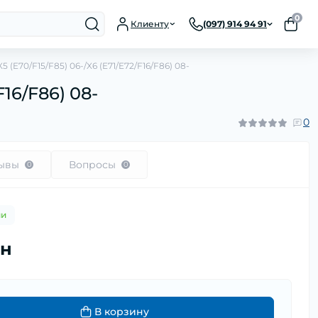
0
Клиенту
(097) 914 94 91
E70/F15/F85) 06-/X6 (E71/E72/F16/F86) 08-
16/F86) 08-
0
ывы
Вопросы
0
0
ии
рн
В корзину