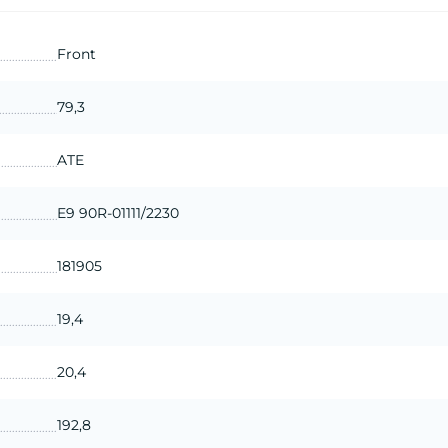
Front
79,3
ATE
E9 90R-01111/2230
181905
19,4
20,4
192,8