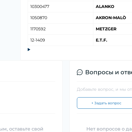
10300477
ALANKO
1050870
AKRON-MALÒ
1170592
METZGER
12-1409
E.T.F.
Вопросы и отв
Добавьте вопрос, и мы о
+ Задать вопрос
ым, оставьте свой
Нет вопросов о да