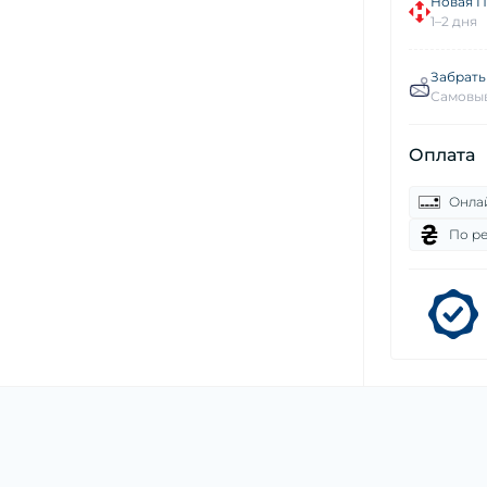
Новая П
1–2 дня
Забрать
Самовыв
Оплата
Онла
По р