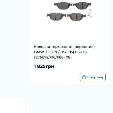
Колодки тормозные (передние)
BMW X5 (E70/F15/F85) 06-/X6
(E71/E72/F16/F86) 08-
1 825грн
В корзину