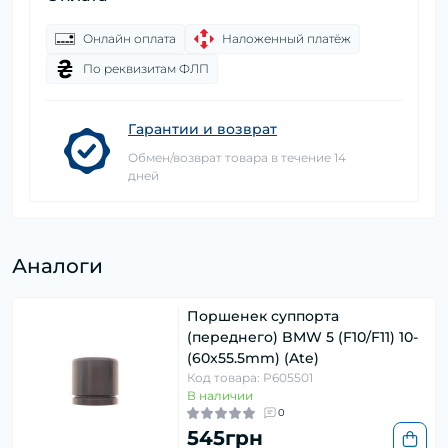
Онлайн оплата
Наложенный платёж
По реквизитам ФЛП
Гарантии и возврат
Обмен/возврат товара в течение 14
дней
Аналоги
Поршенек суппорта
(переднего) BMW 5 (F10/F11) 10-
(60x55.5mm) (Ate)
Код товара: P605501
В наличии
0
545грн