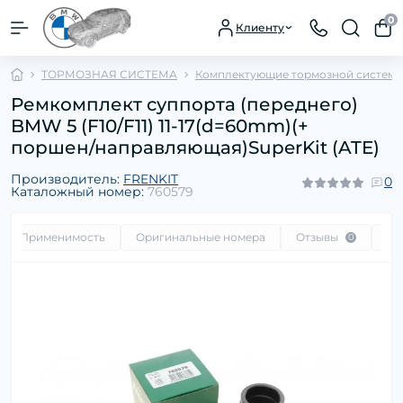
0
Клиенту
ТОРМОЗНАЯ СИСТЕМА
Комплектующие тормозной систем
Ремкомплект суппорта (переднего)
BMW 5 (F10/F11) 11-17(d=60mm)(+
поршен/направляющая)SuperKit (ATE)
Производитель:
FRENKIT
0
Каталожный номер:
760579
Применимость
Оригинальные номера
Отзывы
Во
0