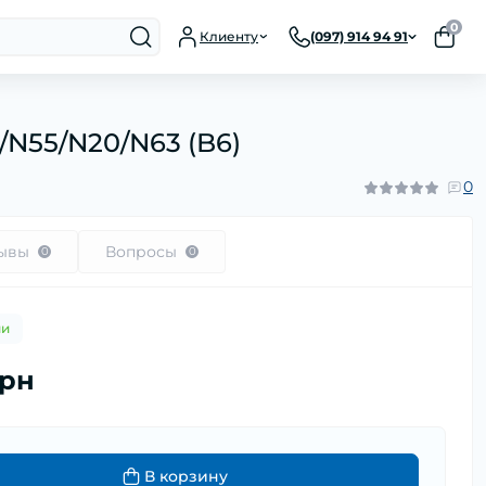
0
Клиенту
(097) 914 94 91
7/N55/N20/N63 (B6)
0
ывы
Вопросы
0
0
ии
грн
В корзину