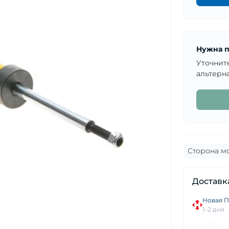
Нужна п
Уточнит
альтерна
Сторона м
Доставк
Новая П
1–2 дня