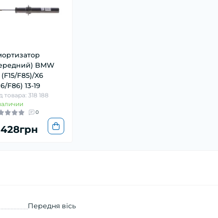
ортизатор
передний) BMW
 (F15/F85)/X6
16/F86) 13-19
д товара: 318 188
наличии
0
 428грн
Передня вісь