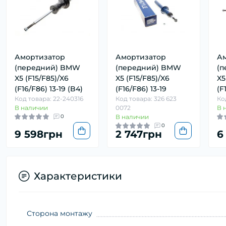
Амортизатор
Амортизатор
Ам
(передний) BMW
(передний) BMW
(
X5 (F15/F85)/X6
X5 (F15/F85)/X6
X5
(F16/F86) 13-19 (B4)
(F16/F86) 13-19
(F
Код товара: 22-240316
Код товара: 326 623
Ко
В наличии
0072
В 
0
В наличии
0
9 598грн
2 747грн
6
Характеристики
Сторона монтажу