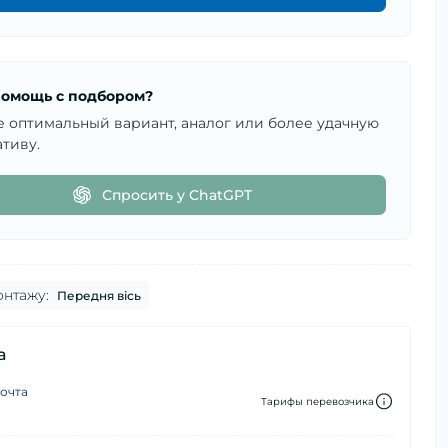
омощь с подбором?
е оптимальный вариант, аналог или более удачную
тиву.
Спросить у ChatGPT
онтажу:
Передня вісь
а
очта
Тарифы перевозчика