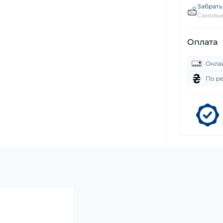
Забрать
Самовыв
Оплата
Онла
По р