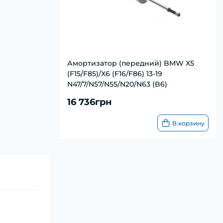
Амортизатор (передний) BMW X5
(F15/F85)/X6 (F16/F86) 13-19
N47/7/N57/N55/N20/N63 (B6)
16 736грн
В корзину