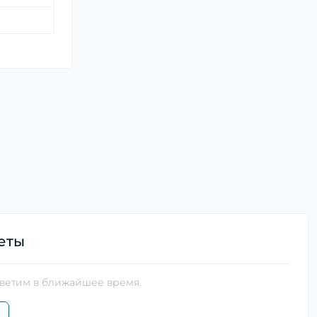
еты
тветим в ближайшее время.