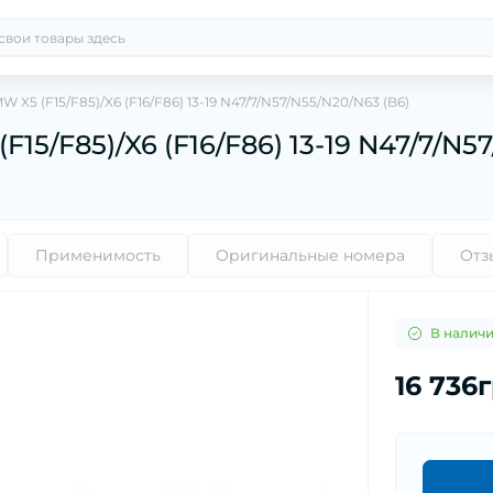
X5 (F15/F85)/X6 (F16/F86) 13-19 N47/7/N57/N55/N20/N63 (B6)
5/F85)/X6 (F16/F86) 13-19 N47/7/N5
Применимость
Оригинальные номера
Отз
В налич
16 736