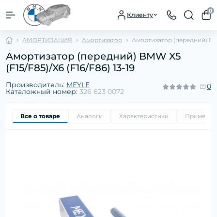
0
Клиенту
АМОРТИЗАЦИЯ
Амортизатор
Амортизатор (передний) BMW 
Амортизатор (передний) BMW X5
(F15/F85)/X6 (F16/F86) 13-19
Производитель:
MEYLE
0
Каталожный номер:
326 623 0072
Все о товаре
Аналоги
Характеристики
Применим