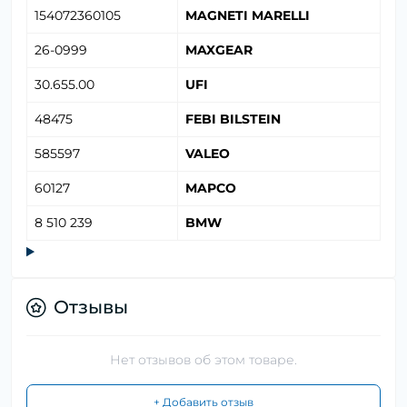
154072360105
MAGNETI MARELLI
26-0999
MAXGEAR
30.655.00
UFI
48475
FEBI BILSTEIN
585597
VALEO
60127
MAPCO
8 510 239
BMW
Отзывы
Нет отзывов об этом товаре.
+ Добавить отзыв