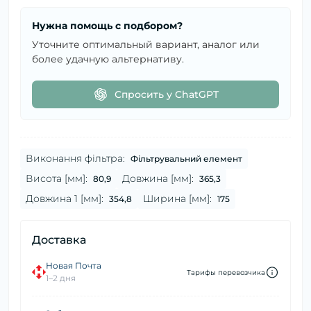
Нужна помощь с подбором?
Уточните оптимальный вариант, аналог или
более удачную альтернативу.
Спросить у ChatGPT
Виконання фільтра:
Фільтрувальний елемент
Висота [мм]:
Довжина [мм]:
80,9
365,3
Довжина 1 [мм]:
Ширина [мм]:
354,8
175
Доставка
Новая Почта
Тарифы перевозчика
1–2 дня