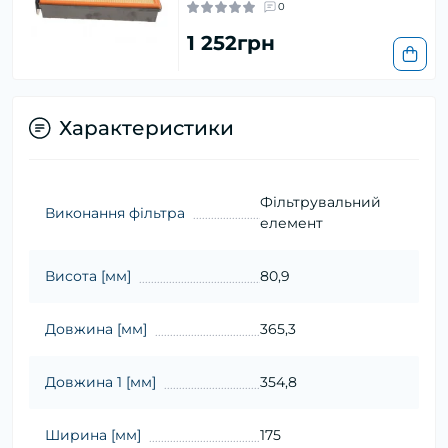
0
1 252грн
Характеристики
Фільтрувальний
Виконання фільтра
елемент
Висота [мм]
80,9
Довжина [мм]
365,3
Довжина 1 [мм]
354,8
Ширина [мм]
175