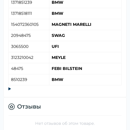
1371851239
BMW
13718518111
BMW
154072360105
MAGNETI MARELLI
20948475
SWAG
3065500
UFI
3123210042
MEYLE
48475
FEBI BILSTEIN
8510239
BMW
Отзывы
Нет отзывов об этом товаре.