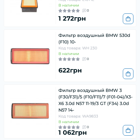
В наличии
0
1 272грн
Фильтр воздушный BMW 530d
(F10) 10-
Код товара: WH 230
В наличии
0
622грн
Фильтр воздушный BMW 3
(F30/F31)/5 (F10/F11)/7 (F01-04)/X3-
X6 3.0d N57 11-19/3 GT (F34) 3.0d
N57 14-
Код товара: WA9833
В наличии
0
1 062грн