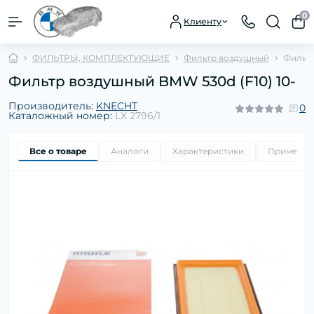
0
Клиенту
ФИЛЬТРЫ, КОМПЛЕКТУЮЩИЕ
Фильтр воздушный
Фильтр
Фильтр воздушный BMW 530d (F10) 10-
Производитель:
KNECHT
0
Каталожный номер:
LX 2796/1
Все о товаре
Аналоги
Характеристики
Применим